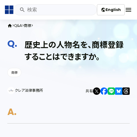
menu
English
public
Q&A
商標
home
歴史上の人物名を、商標登録
することはできますか。
商標
クレア法律事務所
共有