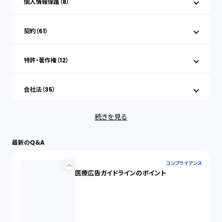
個人情報保護（8）
契約（61）
特許・著作権（12）
会社法（35）
続きを見る
IT（35）
最新のQ&A
労働問題（33）
コンプライアンス
医療広告ガイドラインのポイント
民事再生（12）
決済サービス（1）