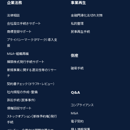
企業法務
事業再生
法律相談
金融円滑化法切れ対策
会社設立手続きサポート
私的整理
商標登録サポート
民事再生手続
プライバシーマーク（Pマーク）導入支
援
M&A・組織再編
倒産
種類株式発行手続サポート
破産手続
新規事業に関する適法性等のリサー
チ
契約書チェック（ドラフト・レビュー）
Q&A
社内規程の作成・整備
訴訟手続（民事事件）
コンプライアンス
債権回収サポート
M&A
ストックオプション(新株予約権)発行
電子契約
手続
個人情報保護