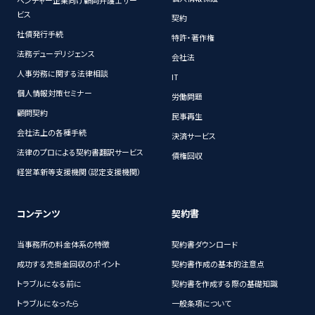
ベンチャー企業向け顧問弁護士サー
ビス
契約
社債発行手続
特許・著作権
法務デューデリジェンス
会社法
人事労務に関する法律相談
IT
個人情報対策セミナー
労働問題
顧問契約
民事再生
会社法上の各種手続
決済サービス
法律のプロによる契約書翻訳サービス
債権回収
経営革新等支援機関（認定支援機関）
コンテンツ
契約書
当事務所の料金体系の特徴
契約書ダウンロード
成功する売掛金回収のポイント
契約書作成の基本的注意点
トラブルになる前に
契約書を作成する際の基礎知識
トラブルになったら
一般条項について