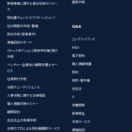
破産手続
新規事業に関する適法性等のリサー
チ
契約書チェック（ドラフト・レビュー）
Q&A
社内規程の作成・整備
訴訟手続（民事事件）
コンプライアンス
債権回収サポート
M&A
ストックオプション(新株予約権)発行
電子契約
手続
個人情報保護
ベンチャー企業向け顧問弁護士サー
ビス
契約
社債発行手続
特許・著作権
法務デューデリジェンス
会社法
人事労務に関する法律相談
IT
個人情報対策セミナー
労働問題
顧問契約
民事再生
会社法上の各種手続
決済サービス
法律のプロによる契約書翻訳サービス
債権回収