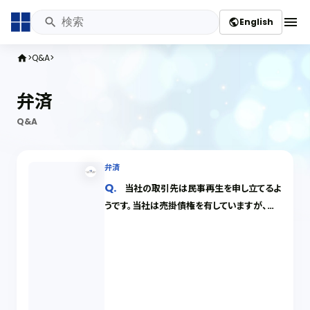
menu
English
public
Q&A
home
弁済
Q&A
弁済
当社の取引先は民事再生を申し立てるよ
うです。当社は売掛債権を有していますが、少
額です。民事再生の手続が開始した後、どのよ
うな場合に少額債権の弁済を受けることがで
きるのでしょうか。