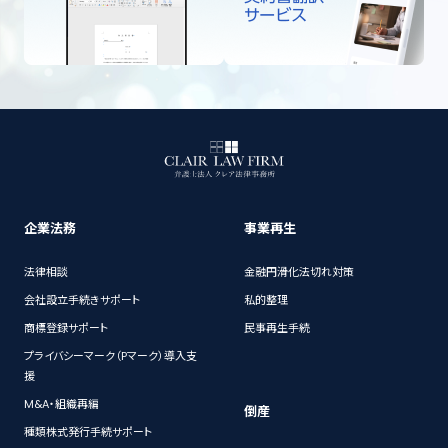
企業法務
事業再生
法律相談
金融円滑化法切れ対策
会社設立手続きサポート
私的整理
商標登録サポート
民事再生手続
プライバシーマーク（Pマーク）導入支
援
M&A・組織再編
倒産
種類株式発行手続サポート