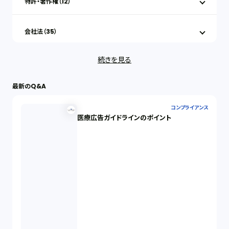
特許・著作権（12）
会社法（35）
続きを見る
IT（35）
最新のQ&A
労働問題（33）
コンプライアンス
医療広告ガイドラインのポイント
民事再生（12）
決済サービス（1）
債権回収（1）