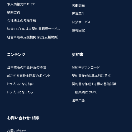
個人情報対策セミナー
労働問題
顧問契約
民事再生
会社法上の各種手続
決済サービス
法律のプロによる契約書翻訳サービス
債権回収
経営革新等支援機関（認定支援機関）
コンテンツ
契約書
当事務所の料金体系の特徴
契約書ダウンロード
成功する売掛金回収のポイント
契約書作成の基本的注意点
トラブルになる前に
契約書を作成する際の基礎知識
トラブルになったら
一般条項について
法律用語
お問い合わせ・相談
お問い合わせ