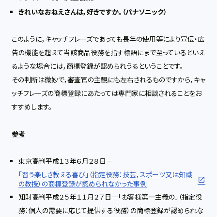
きれいなおねえさんは，好きですか。（パナソニック）
このように，キャッチフレーズであっても長年の使用等により宣伝・広
告の機能を超えて当該商品役務を指す標語にまで至っているといえ
るような場合には，商標登録が認められうるということです。
その判断は微妙で，審査官の主観にも左右されるものですから，キャ
ッチフレーズの商標登録にあたっては専門家に相談されることをお
すすめします。
参考
東京高判平成１３年６月２８日－
「習う楽しさ教える喜び」（指定役務：技芸，スポーツ又は知識
の教授）の商標登録が認められなかった事例
知財高判平成２５年１１月２７日―「お客様第一主義の」（指定役
務：個人の需要に応じて提供する役務）の商標登録が認められな