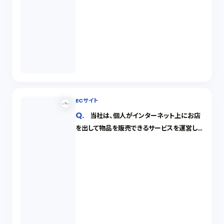
ECサイト
当社は、個人がインターネット上にお店
を出して物品を販売できるサービスを運営して
います。当社のウェブサイト内で、出店者が他
人の登録商標を無断で使用して商品を販売し
ているようなのですが、運営会社である当社
がなんらかの責任を問われることはあるので
しょうか。