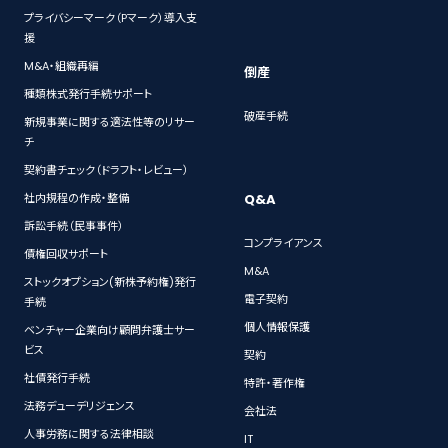
プライバシーマーク（Pマーク）導入支
援
M&A・組織再編
倒産
種類株式発行手続サポート
破産手続
新規事業に関する適法性等のリサー
チ
契約書チェック（ドラフト・レビュー）
Q&A
社内規程の作成・整備
訴訟手続（民事事件）
コンプライアンス
債権回収サポート
M&A
ストックオプション(新株予約権)発行
電子契約
手続
個人情報保護
ベンチャー企業向け顧問弁護士サー
ビス
契約
社債発行手続
特許・著作権
法務デューデリジェンス
会社法
人事労務に関する法律相談
IT