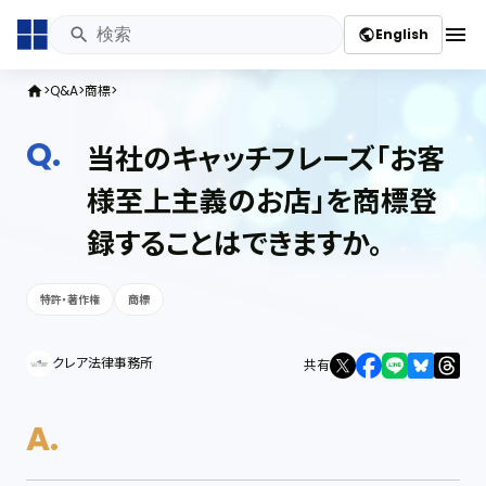
menu
English
public
Q&A
商標
home
当社のキャッチフレーズ「お客
様至上主義のお店」を商標登
録することはできますか。
特許・著作権
商標
クレア法律事務所
共有