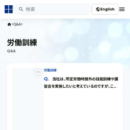
menu
English
public
Q&A
home
労働訓練
Q&A
労働訓練
当社は、所定労働時間外の技能訓練や講
習会を実施したいと考えているのですが、この
ような教育訓練を社員に義務付けても構わな
いでしょうか。また、教育訓練は有給とすべき
でしょうか。