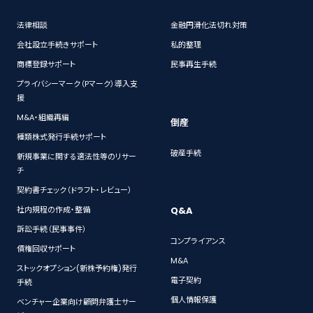
法律相談
金融円滑化法切れ対策
会社設立手続きサポート
私的整理
商標登録サポート
民事再生手続
プライバシーマーク（Pマーク）導入支
援
M&A・組織再編
倒産
種類株式発行手続サポート
破産手続
新規事業に関する適法性等のリサー
チ
契約書チェック（ドラフト・レビュー）
Q&A
社内規程の作成・整備
訴訟手続（民事事件）
コンプライアンス
債権回収サポート
M&A
ストックオプション(新株予約権)発行
電子契約
手続
個人情報保護
ベンチャー企業向け顧問弁護士サー