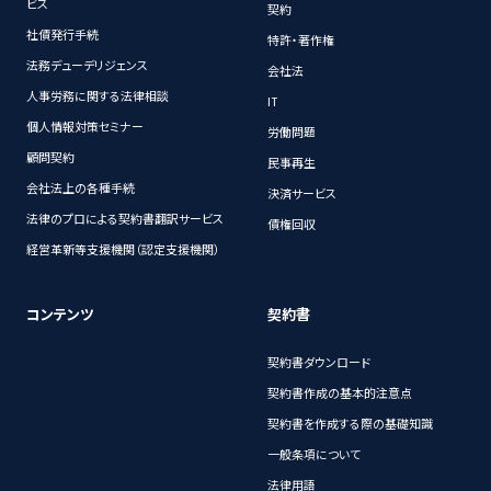
ビス
契約
社債発行手続
特許・著作権
法務デューデリジェンス
会社法
人事労務に関する法律相談
IT
個人情報対策セミナー
労働問題
顧問契約
民事再生
会社法上の各種手続
決済サービス
法律のプロによる契約書翻訳サービス
債権回収
経営革新等支援機関（認定支援機関）
コンテンツ
契約書
契約書ダウンロード
契約書作成の基本的注意点
契約書を作成する際の基礎知識
一般条項について
法律用語