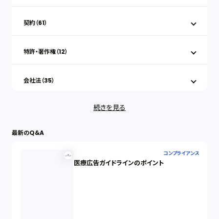
契約（61）
特許・著作権（12）
会社法（35）
続きを見る
IT（35）
最新のQ&A
労働問題（33）
コンプライアンス
医療広告ガイドラインのポイント
民事再生（12）
決済サービス（1）