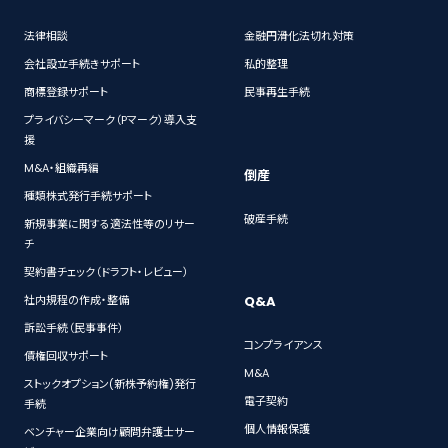
法律相談
金融円滑化法切れ対策
会社設立手続きサポート
私的整理
商標登録サポート
民事再生手続
プライバシーマーク（Pマーク）導入支
援
M&A・組織再編
倒産
種類株式発行手続サポート
破産手続
新規事業に関する適法性等のリサー
チ
契約書チェック（ドラフト・レビュー）
Q&A
社内規程の作成・整備
訴訟手続（民事事件）
コンプライアンス
債権回収サポート
M&A
ストックオプション(新株予約権)発行
電子契約
手続
個人情報保護
ベンチャー企業向け顧問弁護士サー