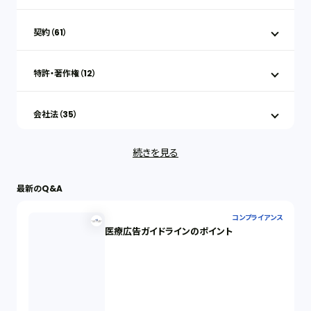
契約（61）
特許・著作権（12）
会社法（35）
続きを見る
IT（35）
最新のQ&A
労働問題（33）
コンプライアンス
医療広告ガイドラインのポイント
民事再生（12）
決済サービス（1）