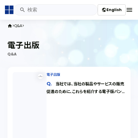
menu
English
public
Q&A
home
電子出版
Q&A
電子出版
当社では、当社の製品やサービスの販売
促進のために、これらを紹介する電子版パンフ
レット（いわゆる電子書籍・電子Book）を作
成し、ホームページでダウンロードできるよう
にすることを企画しています。この電子パンフ
レットには、ブロガー等が当社について書いた
原稿も掲載したいのですが、どのような権利
処理をすれば良いでしょうか。