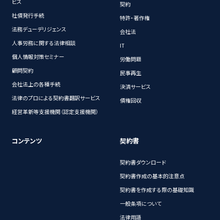
ビス
契約
社債発行手続
特許・著作権
法務デューデリジェンス
会社法
人事労務に関する法律相談
IT
個人情報対策セミナー
労働問題
顧問契約
民事再生
会社法上の各種手続
決済サービス
法律のプロによる契約書翻訳サービス
債権回収
経営革新等支援機関（認定支援機関）
コンテンツ
契約書
契約書ダウンロード
契約書作成の基本的注意点
契約書を作成する際の基礎知識
一般条項について
法律用語