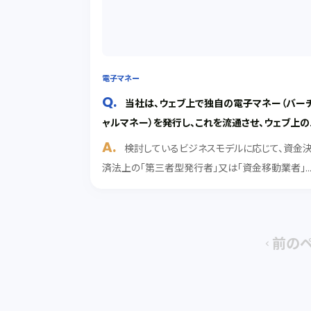
電子マネー
当社は、ウェブ上で独自の電子マネー（バー
ャルマネー）を発行し、これを流通させ、ウェブ上の
各種店舗でその電子マネーを利用して買物ができ
検討しているビジネスモデルに応じて、資金
というビジネスモデルを検討しています。どのよう
済法上の「第三者型発行者」又は「資金移動業者」
法的規制を受けるでしょうか。
して内閣総理大臣の登録を受ける必要があります
解説 １ 「第三者型発行者」か「資金移動業者」か。 
討しているビジネスモデルでは、多くのウェブ上の
店...
前の
chevron_left