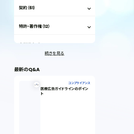
契約（61）
特許・著作権（12）
会社法（35）
続きを見る
IT（35）
最新のQ&A
労働問題（33）
コンプライアンス
医療広告ガイドラインのポイン
ト
民事再生（12）
決済サービス（1）