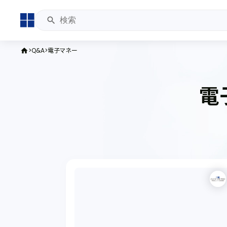
Q&A
電子マネー
home
電