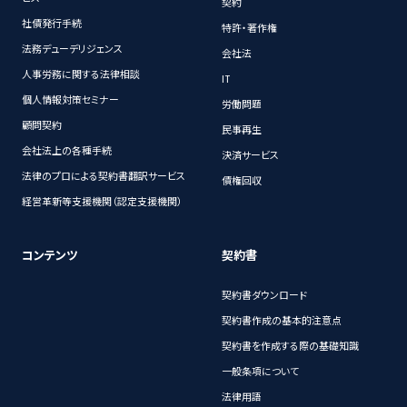
契約
社債発行手続
特許・著作権
法務デューデリジェンス
会社法
人事労務に関する法律相談
IT
個人情報対策セミナー
労働問題
顧問契約
民事再生
会社法上の各種手続
決済サービス
法律のプロによる契約書翻訳サービス
債権回収
経営革新等支援機関（認定支援機関）
コンテンツ
契約書
契約書ダウンロード
契約書作成の基本的注意点
契約書を作成する際の基礎知識
一般条項について
法律用語