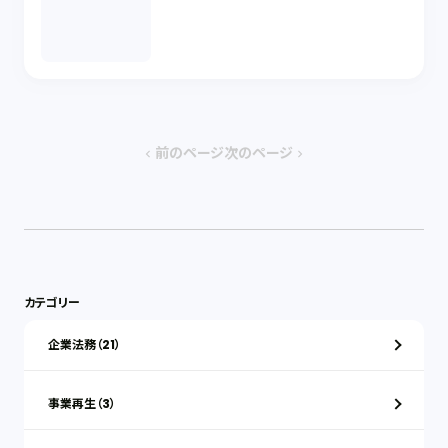
前のページ
次のページ
chevron_left
chevron_right
カテゴリー
企業法務（21）
事業再生（3）