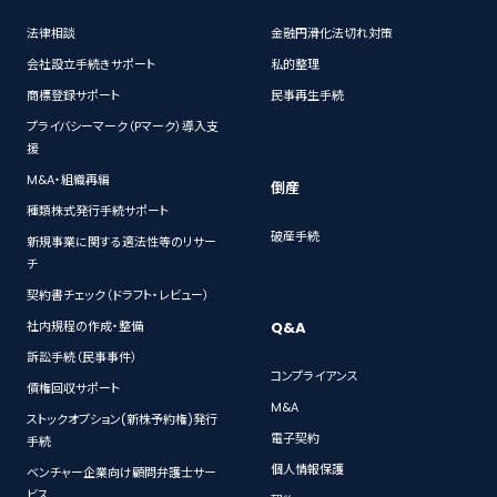
法律相談
金融円滑化法切れ対策
会社設立手続きサポート
私的整理
商標登録サポート
民事再生手続
プライバシーマーク（Pマーク）導入支
援
M&A・組織再編
倒産
種類株式発行手続サポート
破産手続
新規事業に関する適法性等のリサー
チ
契約書チェック（ドラフト・レビュー）
Q&A
社内規程の作成・整備
訴訟手続（民事事件）
コンプライアンス
債権回収サポート
M&A
ストックオプション(新株予約権)発行
電子契約
手続
個人情報保護
ベンチャー企業向け顧問弁護士サー
ビス