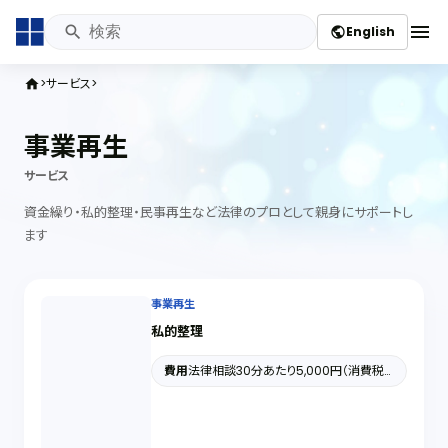
menu
English
public
サービス
home
事業再生
サービス
資金繰り・私的整理・民事再生など法律のプロとして親身にサポートし
ます
事業再生
私的整理
費用
法律相談30分あたり5,000円（消費税
別）～