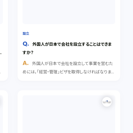
設立
い
外国人が日本で会社を設立することはできま
え
すか？
外国人が日本で会社を設立して事業を営むた
会
めには，「経営・管理」ビザを取得しなければなりま
法
せん。そのためには，会社設立段階からビザ取得を念
会
頭においた計画・準備が必要です。