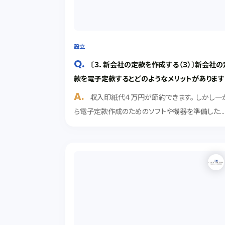
設立
〔３．新会社の定款を作成する（３）〕新会社の
款を電子定款するとどのようなメリットがあります
か？
収入印紙代４万円が節約できます。 しかし一
ら電子定款作成のためのソフトや機器を準備した
合、それ以上の費用と手間がかかってしまうことが
多いです。 解説 電子定款とは？ 会社の定款は、書
で作成するほかに、電子データで作成することがで
きます...