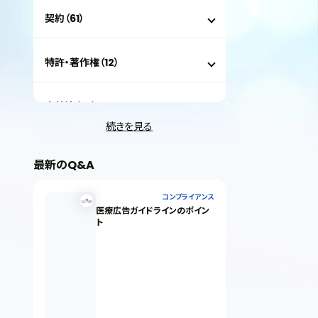
契約（61）
特許・著作権（12）
会社法（35）
続きを見る
IT（35）
最新のQ&A
労働問題（33）
コンプライアンス
医療広告ガイドラインのポイン
ト
民事再生（12）
決済サービス（1）