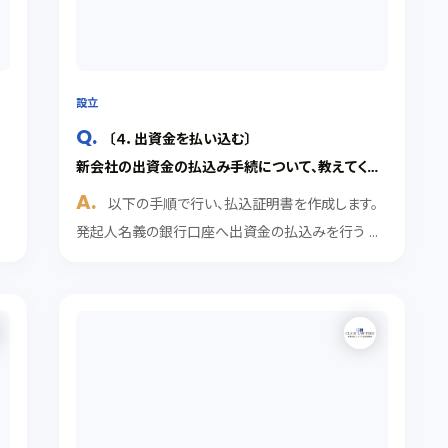
設立
〔４．出資金を払い込む〕
新会社の出資金の払込み手続について、教えてくだ
さい。
）
以下の手順で行い、払込証明書を作成します。
り
発起人名義の銀行口座へ出資金の払込みを行う ↓
款
払込みが記帳された通帳のコピーをとる ↓ 払込証
所
明書を作成する 解説 出資金の払込み手続 発起人
.
は、自己の出資分として定款で定めた金額を、発起
人名義...