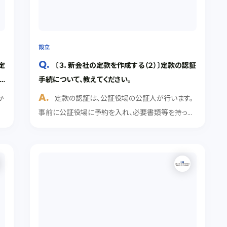
設立
定
〔３．新会社の定款を作成する（２）〕定款の認証
手続について、教えてください。
か
定款の認証は、公証役場の公証人が行います。
場
事前に公証役場に予約を入れ、必要書類等を持って
公証役場に行き、認証手続を受けます。 解説 定款の
面
認証とは？ 定款は会社の根本規則を定めるものな
ので、その内容は正確・明確でなければなりません。
そのた...