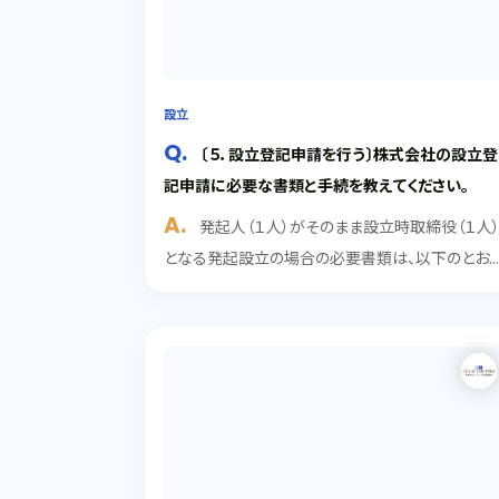
設立
〔５．設立登記申請を行う〕株式会社の設立登
記申請に必要な書類と手続を教えてください。
発起人（１人）がそのまま設立時取締役（１人
となる発起設立の場合の必要書類は、以下のとお
です。 株式会社設立登記申請書 添付資料（１）定
謄本 添付資料（２）払込証明書 添付資料（３）本店
在場所決定書 添付資料（４）就任承諾書 添付資料..