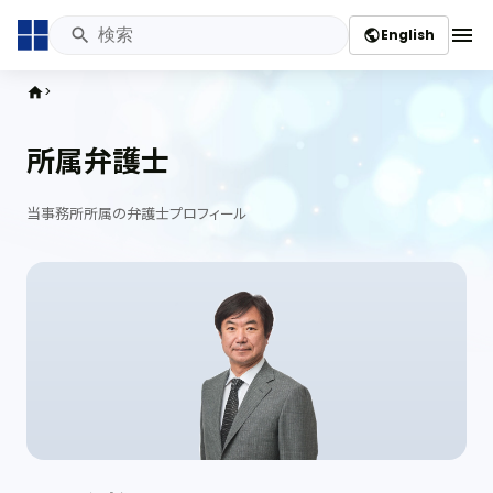
menu
English
public
home
所属弁護士
当事務所所属の弁護士プロフィール