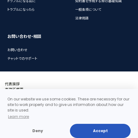
トラブルになる前に
契約書を作成する際の基礎知識
トラブルになったら
一般条項について
法律用語
お問い合わせ・相談
お問い合わせ
チャットでのサポート
代表挨拶
事務所概要
沿革
On our website we use some cookies. These are necessary for our
アクセス・地図
site to work properly and to give us information about how our
当事務所の料金体系の特徴
site is used.
お問い合わせ
Learn more
個人情報保護ポリシー
Deny
Accept
Copyright©2026 Clair Law Firm All rights reserved.