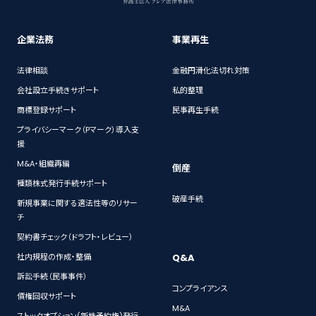
企業法務
事業再生
法律相談
金融円滑化法切れ対策
会社設立手続きサポート
私的整理
商標登録サポート
民事再生手続
プライバシーマーク（Pマーク）導入支
援
M&A・組織再編
倒産
種類株式発行手続サポート
破産手続
新規事業に関する適法性等のリサー
チ
契約書チェック（ドラフト・レビュー）
Q&A
社内規程の作成・整備
訴訟手続（民事事件）
コンプライアンス
債権回収サポート
M&A
ストックオプション(新株予約権)発行