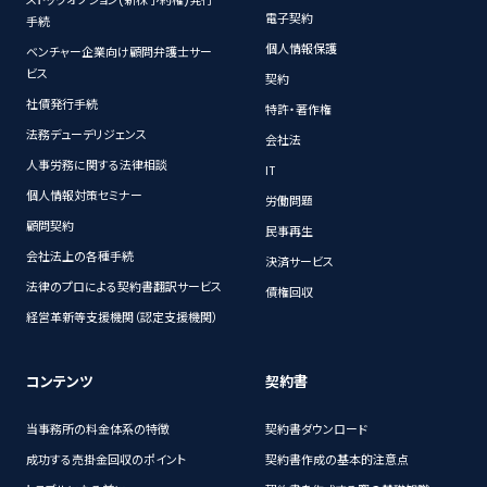
電子契約
手続
個人情報保護
ベンチャー企業向け顧問弁護士サー
ビス
契約
社債発行手続
特許・著作権
法務デューデリジェンス
会社法
人事労務に関する法律相談
IT
個人情報対策セミナー
労働問題
顧問契約
民事再生
会社法上の各種手続
決済サービス
法律のプロによる契約書翻訳サービス
債権回収
経営革新等支援機関（認定支援機関）
コンテンツ
契約書
当事務所の料金体系の特徴
契約書ダウンロード
成功する売掛金回収のポイント
契約書作成の基本的注意点