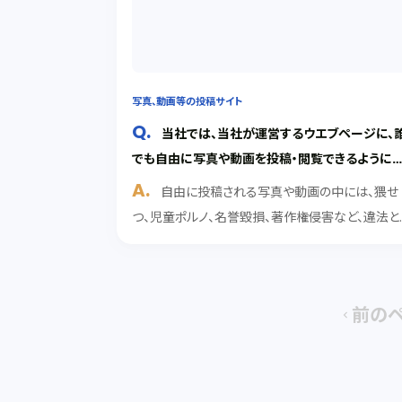
写真、動画等の投稿サイト
当社では、当社が運営するウエブページに、
でも自由に写真や動画を投稿・閲覧できるように
ようと企画しています。どのようなことに注意すべ
自由に投稿される写真や動画の中には、猥せ
でしょうか。
つ、児童ポルノ、名誉毀損、著作権侵害など、違法と
評価されるものである場合があります。御社が単
公表する場所を提供しているだけであったとしても
違法なコンテンツが掲載されていると認識しなが
これを放置し...
前の
chevron_left