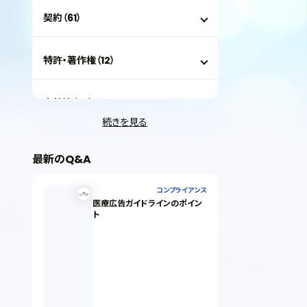
契約（61）
特許・著作権（12）
会社法（35）
続きを見る
IT（35）
最新のQ&A
労働問題（33）
コンプライアンス
医療広告ガイドラインのポイン
ト
民事再生（12）
決済サービス（1）