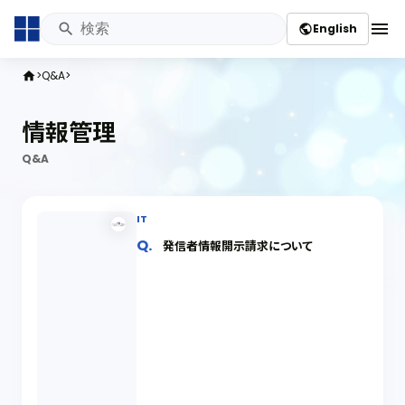
menu
English
public
Q&A
home
情報管理
Q&A
IT
発信者情報開示請求について