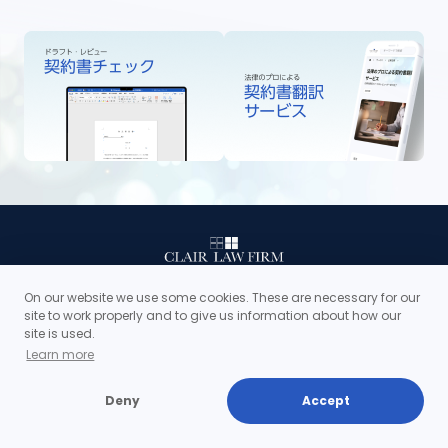
On our website we use some cookies. These are necessary for our
site to work properly and to give us information about how our
企業法務
事業再生
site is used.
Learn more
法律相談
金融円滑化法切れ対策
会社設立手続きサポート
私的整理
Deny
Accept
商標登録サポート
民事再生手続