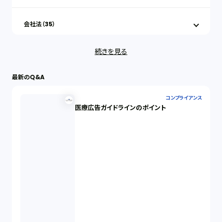
会社法（35）
続きを見る
IT（35）
最新のQ&A
労働問題（33）
コンプライアンス
医療広告ガイドラインのポイント
民事再生（12）
決済サービス（1）
債権回収（1）