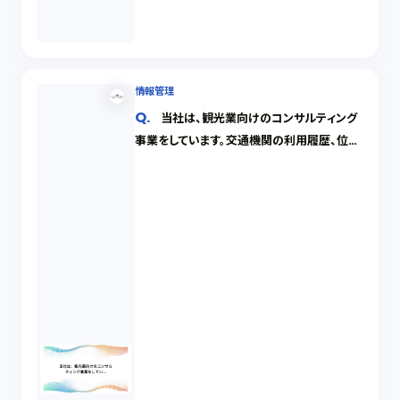
情報管理
当社は、観光業向けのコンサルティング
事業をしています。交通機関の利用履歴、位置
情報履歴、購買履歴などのパーソナルデータ
のまとまり（いわゆるビックデータ）を購入し、
コンサルティングに役立てたいと考えていま
す。 Suicaの乗降履歴が売買されていたこと
について、マスコミなどから批判されていまし
たが、パーソナルデータの購入や利用につい
てどのようなことが問題になるのでしょうか。