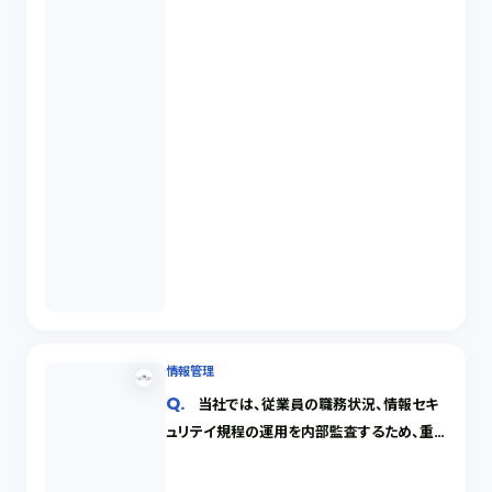
情報管理
当社では、従業員の職務状況、情報セキ
ュリテイ規程の運用を内部監査するため、重
要員による就業時間中のＰＣの操作状況全般
について調査したいと考えています。 ＰＣは当