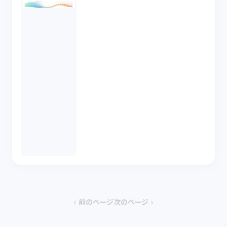
前のページ
次のページ
chevron_left
chevron_right