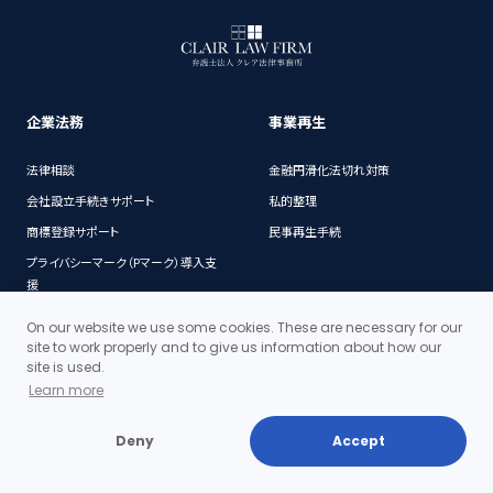
企業法務
事業再生
法律相談
金融円滑化法切れ対策
会社設立手続きサポート
私的整理
商標登録サポート
民事再生手続
プライバシーマーク（Pマーク）導入支
援
M&A・組織再編
倒産
On our website we use some cookies. These are necessary for our
種類株式発行手続サポート
site to work properly and to give us information about how our
site is used.
破産手続
新規事業に関する適法性等のリサー
Learn more
チ
契約書チェック（ドラフト・レビュー）
Deny
Accept
Q&A
社内規程の作成・整備
訴訟手続（民事事件）