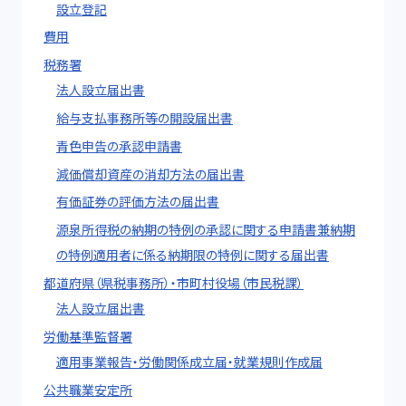
設立登記
費用
税務署
法人設立届出書
給与支払事務所等の開設届出書
青色申告の承認申請書
減価償却資産の消却方法の届出書
有価証券の評価方法の届出書
源泉所得税の納期の特例の承認に関する申請書兼納期
の特例適用者に係る納期限の特例に関する届出書
都道府県（県税事務所）・市町村役場（市民税課）
法人設立届出書
労働基準監督署
適用事業報告・労働関係成立届・就業規則作成届
公共職業安定所