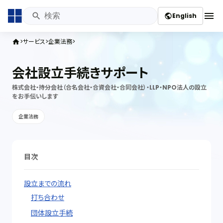
menu
English
public
サービス
企業法務
home
会社設立手続きサポート
株式会社・持分会社（合名会社・合資会社・合同会社）・LLP・NPO法人の設立
をお手伝いします
企業法務
目次
設立までの流れ
打ち合わせ
団体設立手続