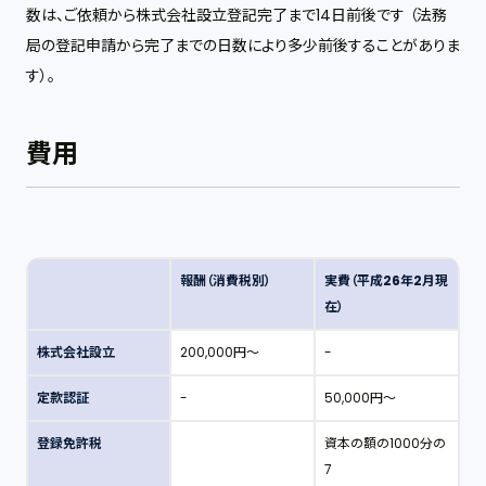
数は、ご依頼から株式会社設立登記完了まで14日前後です （法務
局の登記申請から完了までの日数により多少前後することがありま
す）。
費用
報酬（消費税別）
実費（平成26年2月現
在）
株式会社設立
200,000円～
-
定款認証
-
50,000円～
登録免許税
資本の額の1000分の
7