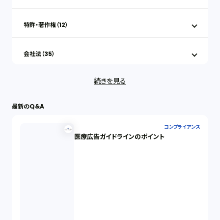
特許・著作権（12）
会社法（35）
続きを見る
IT（35）
最新のQ&A
労働問題（33）
コンプライアンス
医療広告ガイドラインのポイント
民事再生（12）
決済サービス（1）
債権回収（1）