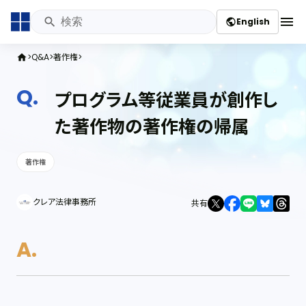
menu
English
public
Q&A
著作権
home
プログラム等従業員が創作し
た著作物の著作権の帰属
著作権
クレア法律事務所
共有