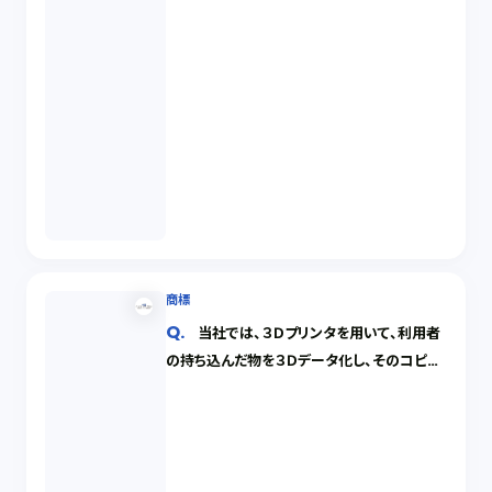
商標
当社では、３Ｄプリンタを用いて、利用者
の持ち込んだ物を３Ｄデータ化し、そのコピー
を製造する３Ｄプリントサービスを始めること
を考えていますが、どのような行為に知的財
産権侵害の可能性があるのでしょうか。