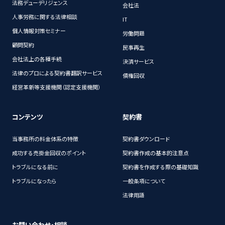
法務デューデリジェンス
会社法
人事労務に関する法律相談
IT
個人情報対策セミナー
労働問題
顧問契約
民事再生
会社法上の各種手続
決済サービス
法律のプロによる契約書翻訳サービス
債権回収
経営革新等支援機関（認定支援機関）
コンテンツ
契約書
当事務所の料金体系の特徴
契約書ダウンロード
成功する売掛金回収のポイント
契約書作成の基本的注意点
トラブルになる前に
契約書を作成する際の基礎知識
トラブルになったら
一般条項について
法律用語