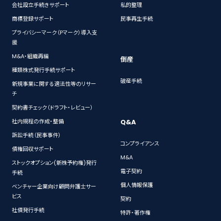
会社設立手続きサポート
私的整理
商標登録サポート
民事再生手続
プライバシーマーク（Pマーク）導入支
援
M&A・組織再編
倒産
種類株式発行手続サポート
破産手続
新規事業に関する適法性等のリサー
チ
契約書チェック（ドラフト・レビュー）
Q&A
社内規程の作成・整備
訴訟手続（民事事件）
コンプライアンス
債権回収サポート
M&A
ストックオプション(新株予約権)発行
電子契約
手続
個人情報保護
ベンチャー企業向け顧問弁護士サー
ビス
契約
社債発行手続
特許・著作権