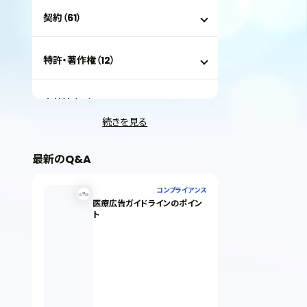
契約（61）
特許・著作権（12）
会社法（35）
続きを見る
IT（35）
最新のQ&A
労働問題（33）
コンプライアンス
医療広告ガイドラインのポイン
ト
民事再生（12）
決済サービス（1）