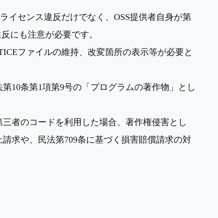
るライセンス違反だけでなく、
OSS
提供者自身が第
違反にも注意が必要です。
TICE
ファイルの維持、改変箇所の表示等が必要と
法第
10
条第
1
項第
9
号の「プログラムの著作物」とし
第三者のコードを利用した場合、著作権侵害とし
止請求や、民法第
709
条に基づく損害賠償請求の対