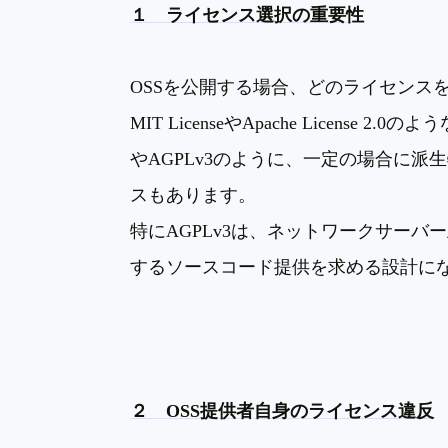
１ ライセンス選択の重要性
OSS
を公開する場合、どのライセンス
MIT License
や
Apache License 2.0
のよう
や
AGPLv3
のように、一定の場合に派生
スもあります。
特に
AGPLv3
は、ネットワークサーバー
するソースコード提供を求める設計に
２
OSS
提供者自身のライセンス違反