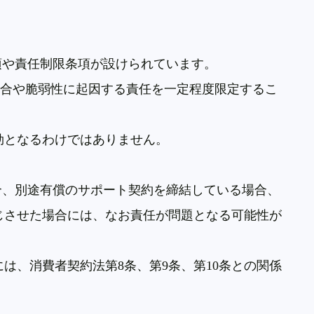
項や責任制限条項が設けられています。
具合や脆弱性に起因する責任を一定程度限定するこ
効となるわけではありません。
合、別途有償のサポート契約を締結している場合、
じさせた場合には、なお責任が問題となる可能性が
には、消費者契約法第
8
条、第
9
条、第
10
条との関係