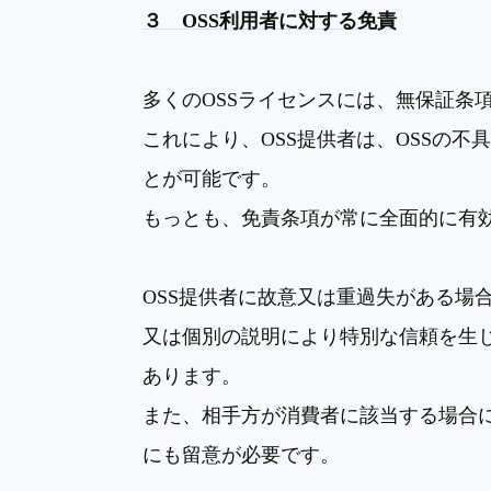
３
OSS
利用者に対する免責
多くの
OSS
ライセンスには、無保証条
これにより、
OSS
提供者は、
OSS
の不
とが可能です。
もっとも、免責条項が常に全面的に有
OSS
提供者に故意又は重過失がある場
又は個別の説明により特別な信頼を生
あります。
また、相手方が消費者に該当する場合
にも留意が必要です。