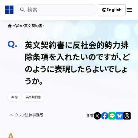
menu
English
public
Q&A
英文契約書
home
英文契約書に反社会的勢力排
除条項を入れたいのですが、ど
のように表現したらよいでしょ
うか。
契約
英文契約書
クレア法律事務所
共有