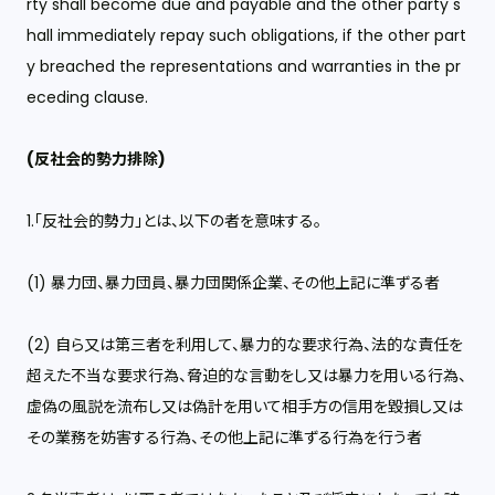
rty shall become due and payable and the other party s
hall immediately repay such obligations, if the other part
y breached the representations and warranties in the pr
eceding clause.
(反社会的勢力排除)
1.「反社会的勢力」とは、以下の者を意味する。
(1) 暴力団、暴力団員、暴力団関係企業、その他上記に準ずる者
(2) 自ら又は第三者を利用して、暴力的な要求行為、法的な責任を
超えた不当な要求行為、脅迫的な言動をし又は暴力を用いる行為、
虚偽の風説を流布し又は偽計を用いて相手方の信用を毀損し又は
その業務を妨害する行為、その他上記に準ずる行為を行う者