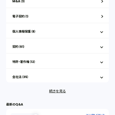
M&A（3）
電子契約（1）
個人情報保護（8）
契約（61）
特許・著作権（12）
会社法（35）
続きを見る
IT（35）
最新のQ&A
労働問題（33）