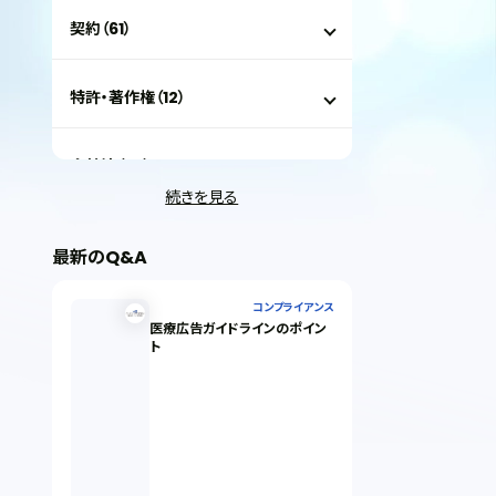
契約（61）
特許・著作権（12）
会社法（35）
続きを見る
IT（35）
最新のQ&A
労働問題（33）
コンプライアンス
医療広告ガイドラインのポイン
ト
民事再生（12）
決済サービス（1）