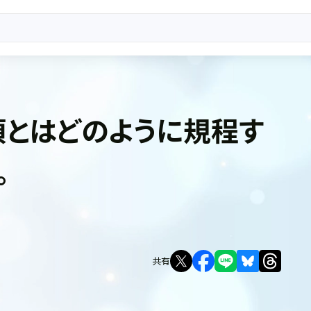
とはどのように規程す
。
共有