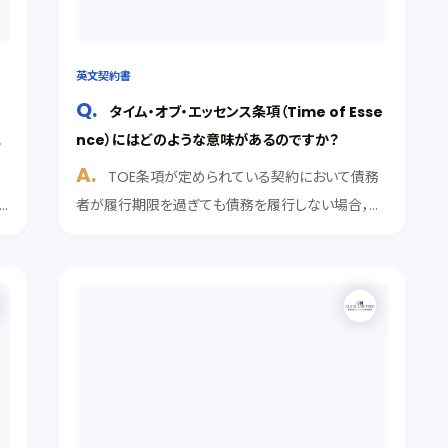
英文契約書
約
タイム・オブ・エッセンス条項（Time of Esse
nce）にはどのような意味があるのですか？
強
TOE条項が定められている契約において債務
者が履行期限を過ぎても債務を履行しない場合，重
大な契約違反（material breach）と扱われます。