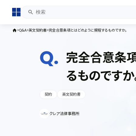
Q&A
英文契約書
完全合意条項とはどのように規程するものですか。
home
完全合意条項
るものですか
契約
英文契約書
クレア法律事務所