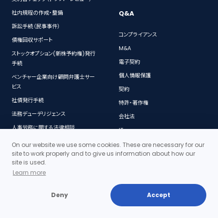
Q&A
社内規程の作成・整備
訴訟手続（民事事件）
コンプライアンス
債権回収サポート
M&A
ストックオプション(新株予約権)発行
電子契約
手続
個人情報保護
ベンチャー企業向け顧問弁護士サー
ビス
契約
社債発行手続
特許・著作権
法務デューデリジェンス
会社法
人事労務に関する法律相談
IT
個人情報対策セミナー
労働問題
On our website we use some cookies. These are necessary for our
site to work properly and to give us information about how our
顧問契約
民事再生
site is used.
会社法上の各種手続
決済サービス
Learn more
法律のプロによる契約書翻訳サービス
債権回収
Deny
Accept
経営革新等支援機関（認定支援機関）