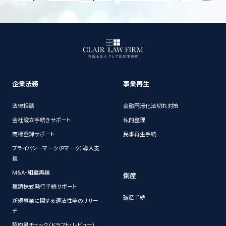
企業法務
事業再生
法律相談
金融円滑化法切れ対策
会社設立手続きサポート
私的整理
商標登録サポート
民事再生手続
プライバシーマーク（Pマーク）導入支
援
M&A・組織再編
倒産
種類株式発行手続サポート
破産手続
新規事業に関する適法性等のリサー
チ
契約書チェック（ドラフト・レビュー）