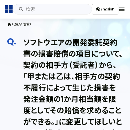
menu
English
public
Q&A
賠償
home
ソフトウエアの開発委託契約
書の損害賠償の項目について、
契約の相手方（受託者）から、
「甲または乙は、相手方の契約
不履行によって生じた損害を
発注金額の1か月相当額を限
度としてその賠償を求めること
ができる。」に変更してほしいと