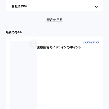
会社法（35）
続きを見る
IT（35）
最新のQ&A
労働問題（33）
コンプライアンス
医療広告ガイドラインのポイント
民事再生（12）
決済サービス（1）
債権回収（1）