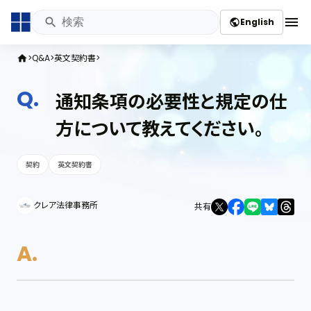
menu
English
public
Q&A
英文契約書
home
通知条項の必要性と規定の仕
方について教えてください。
契約
英文契約書
クレア法律事務所
共有