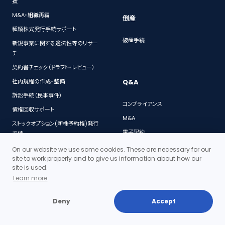
援
M&A・組織再編
倒産
種類株式発行手続サポート
破産手続
新規事業に関する適法性等のリサー
チ
契約書チェック（ドラフト・レビュー）
Q&A
社内規程の作成・整備
訴訟手続（民事事件）
コンプライアンス
債権回収サポート
M&A
ストックオプション(新株予約権)発行
電子契約
手続
個人情報保護
ベンチャー企業向け顧問弁護士サー
On our website we use some cookies. These are necessary for our
ビス
site to work properly and to give us information about how our
契約
site is used.
社債発行手続
特許・著作権
Learn more
法務デューデリジェンス
会社法
人事労務に関する法律相談
Deny
Accept
IT
個人情報対策セミナー
労働問題