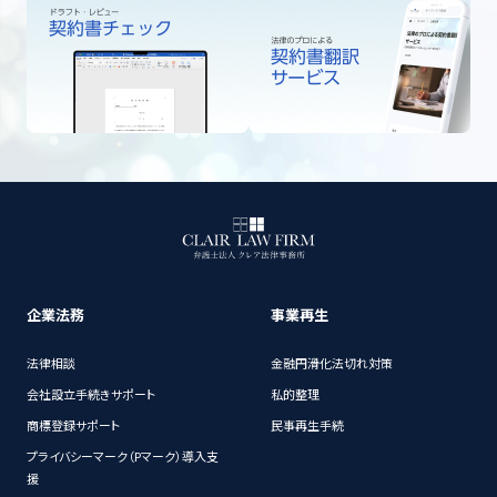
企業法務
事業再生
法律相談
金融円滑化法切れ対策
会社設立手続きサポート
私的整理
商標登録サポート
民事再生手続
プライバシーマーク（Pマーク）導入支
援