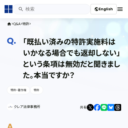
menu
English
public
Q&A
特許
home
「既払い済みの特許実施料は
いかなる場合でも返却しない」
という条項は無効だと聞きまし
た。本当ですか？
特許・著作権
特許
クレア法律事務所
共有