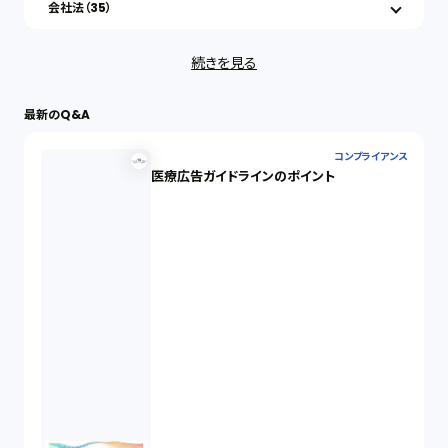
会社法（35）
続きを見る
IT（35）
最新のQ&A
労働問題（33）
コンプライアンス
医療広告ガイドラインのポイント
民事再生（12）
決済サービス（1）
債権回収（1）