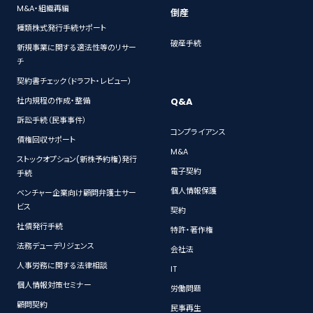
M&A・組織再編
倒産
種類株式発行手続サポート
破産手続
新規事業に関する適法性等のリサー
チ
契約書チェック（ドラフト・レビュー）
Q&A
社内規程の作成・整備
訴訟手続（民事事件）
コンプライアンス
債権回収サポート
M&A
ストックオプション(新株予約権)発行
電子契約
手続
個人情報保護
ベンチャー企業向け顧問弁護士サー
ビス
契約
社債発行手続
特許・著作権
法務デューデリジェンス
会社法
人事労務に関する法律相談
IT
個人情報対策セミナー
労働問題
顧問契約
民事再生