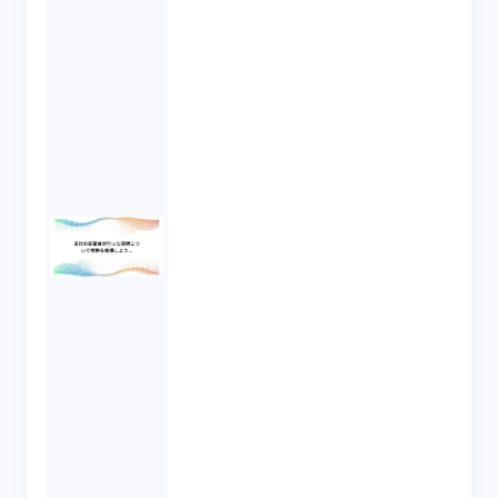
先に特許を取得してしまいました。当社はもう
特許を取得できないのでしょうか。 なお当社
には、職務発明について、発明時に特許を受
ける権利を会社が承継する旨の定め及び退職
者が職務上の秘密を第三者に漏らすことを禁
止する旨の定めはあります。