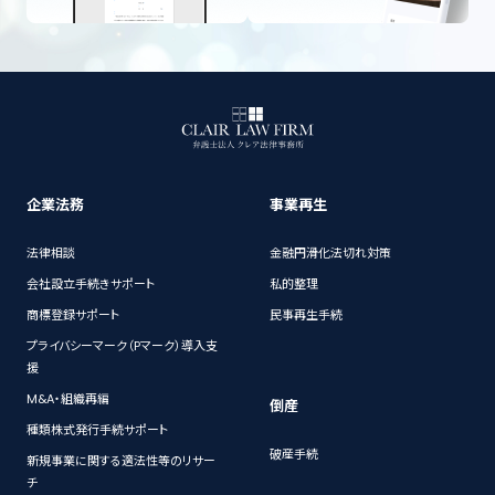
企業法務
事業再生
法律相談
金融円滑化法切れ対策
会社設立手続きサポート
私的整理
商標登録サポート
民事再生手続
プライバシーマーク（Pマーク）導入支
援
M&A・組織再編
倒産
種類株式発行手続サポート
破産手続
新規事業に関する適法性等のリサー
チ