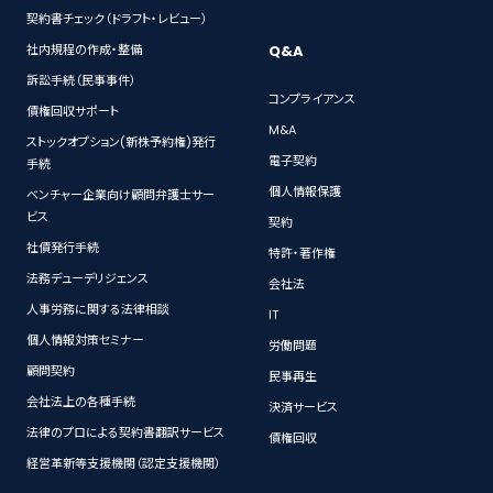
契約書チェック（ドラフト・レビュー）
Q&A
社内規程の作成・整備
訴訟手続（民事事件）
コンプライアンス
債権回収サポート
M&A
ストックオプション(新株予約権)発行
電子契約
手続
個人情報保護
ベンチャー企業向け顧問弁護士サー
ビス
契約
社債発行手続
特許・著作権
法務デューデリジェンス
会社法
人事労務に関する法律相談
IT
個人情報対策セミナー
労働問題
顧問契約
民事再生
会社法上の各種手続
決済サービス
法律のプロによる契約書翻訳サービス
債権回収
経営革新等支援機関（認定支援機関）