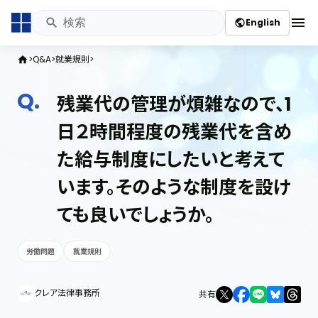
menu
English
public
Q&A
就業規則
home
残業代の管理が煩雑なので、1
日２時間程度の残業代を含め
た給与制度にしたいと考えて
います。そのような制度を設け
ても良いでしょうか。
労働問題
就業規則
クレア法律事務所
共有