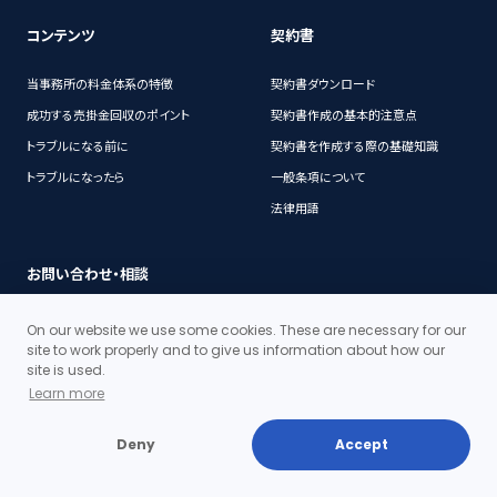
コンテンツ
契約書
当事務所の料金体系の特徴
契約書ダウンロード
成功する売掛金回収のポイント
契約書作成の基本的注意点
トラブルになる前に
契約書を作成する際の基礎知識
トラブルになったら
一般条項について
法律用語
お問い合わせ・相談
お問い合わせ
On our website we use some cookies. These are necessary for our
site to work properly and to give us information about how our
チャットでのサポート
site is used.
Learn more
Deny
Accept
代表挨拶
事務所概要
沿革