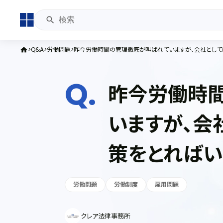
Q&A
労働問題
昨今労働時間の管理徹底が叫ばれていますが、会社として
home
昨今労働時
いますが、会
策をとればい
労働問題
労働制度
雇用問題
クレア法律事務所