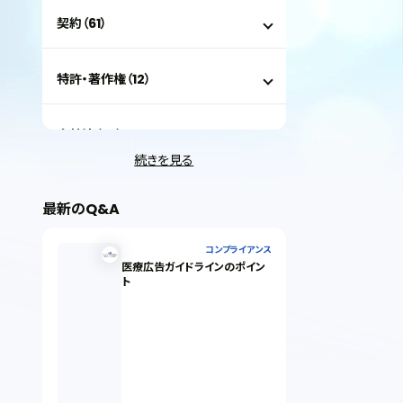
契約（61）
特許・著作権（12）
会社法（35）
続きを見る
IT（35）
最新のQ&A
労働問題（33）
コンプライアンス
医療広告ガイドラインのポイン
ト
民事再生（12）
決済サービス（1）