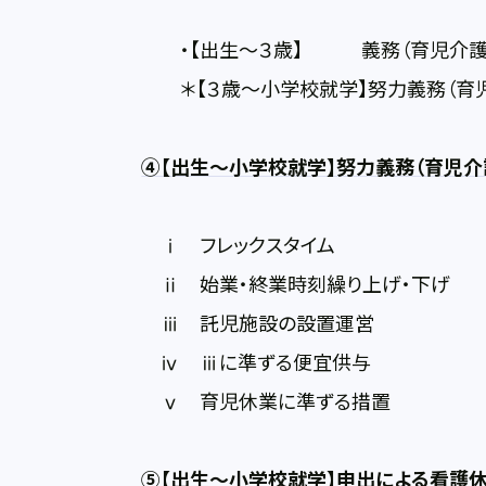
・【出生～３歳】 義務（育児介護休
＊【３歳～小学校就学】努力義務（育児
④【出生～小学校就学】努力義務（育児介
ⅰ フレックスタイム
ⅱ 始業・終業時刻繰り上げ・下げ
ⅲ 託児施設の設置運営
ⅳ ⅲに準ずる便宜供与
ⅴ 育児休業に準ずる措置
⑤【出生～小学校就学】申出による看護休