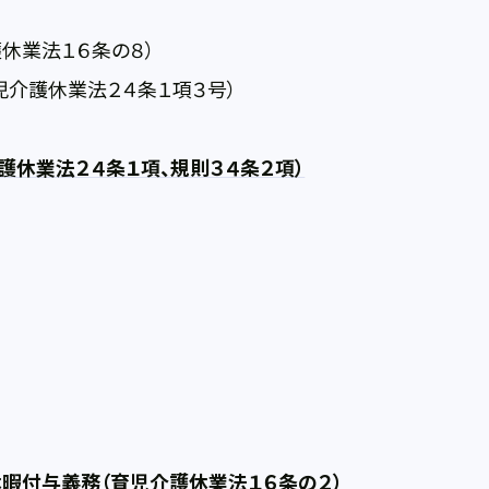
業法１６条の８）
介護休業法２４条１項３号）
護休業法２４条１項、規則３４条２項）
暇付与義務（育児介護休業法１６条の２）