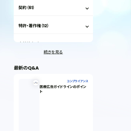
契約（61）
特許・著作権（12）
会社法（35）
続きを見る
IT（35）
最新のQ&A
労働問題（33）
コンプライアンス
医療広告ガイドラインのポイン
ト
民事再生（12）
決済サービス（1）