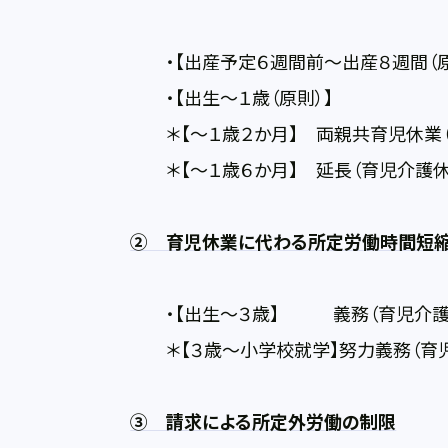
・【出産予定６週間前～出産８週間（原則
・【出生～１歳（原則）】 育
＊【～１歳２か月】 両親共育児休業（
＊【～１歳６か月】 延長（育児介護休
② 育児休業に代わる所定労働時間短
・【出生～３歳】 義務（育児介護休
＊【３歳～小学校就学】努力義務（育児
③ 請求による所定外労働の制限