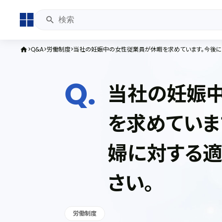
Q&A
労働制度
当社の妊娠中の女性従業員が休暇を求めています。今後に
home
当社の妊娠
を求めていま
婦に対する適
さい。
労働制度