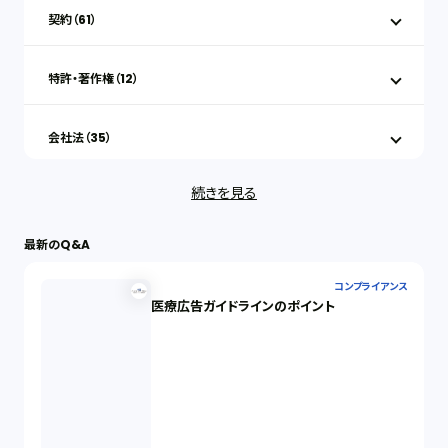
契約（61）
特許・著作権（12）
会社法（35）
続きを見る
IT（35）
最新のQ&A
労働問題（33）
コンプライアンス
医療広告ガイドラインのポイント
民事再生（12）
決済サービス（1）
債権回収（1）