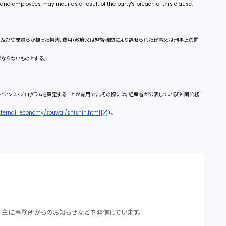
s and employees may incur as a result of the party's breach of this clause.
人及び従業員らが被った損害，費用（政府又は監督機関により課せられた民事又は刑事上の罰
ならないものとする。
イアンス・プログラムを策定することが有用です。その際には，経産省が公表している「外国公務
external_economy/zouwai/shishin.html
）。
。 主に事務所からのお知らせなどを発信しています。