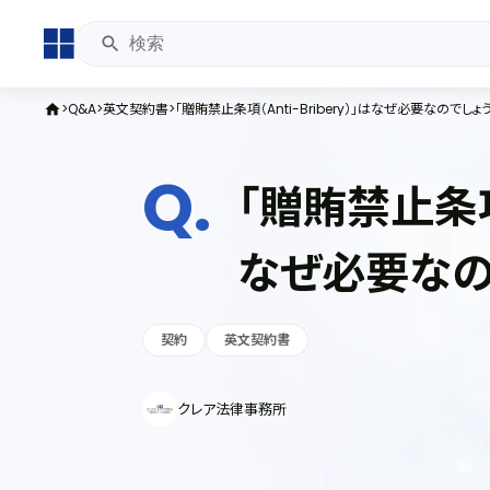
Q&A
英文契約書
「贈賄禁止条項（Anti-Bribery）」はなぜ必要なのでしょ
home
「贈賄禁止条項（
なぜ必要なの
契約
英文契約書
クレア法律事務所