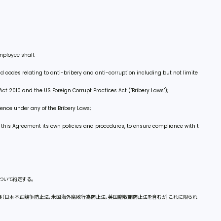
mployee shall:
nd codes relating to anti-bribery and anti-corruption including but not limite
Act 2010 and the US Foreign Corrupt Practices Act ("Bribery Laws");
ence under any of the Bribery Laws;
f this Agreement its own policies and procedures, to ensure compliance with t
ついて約定する。
法典（日本不正競争防止法，米国海外腐敗行為防止法，英国贈収賄防止法を含むが，これに限られ