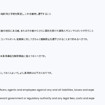
本指針及び手続を策定し，これを維持し遵守すること
任者の地位にある者，またはその者からさらに委託を受けた請負人やコンサルタントが行うこと
，コンサルタント，従業員に対してきちんと贈賄禁止を遵守させることまで求めるべきです。
，本条項違反を解除事由に加えておくべきです。
しておくとよいでしょう。条項例は以下のとおりです。
officers, agents and employees against any and all liabilities, losses and expe
elevant government or regulatory authority and any legal fees, costs and expe