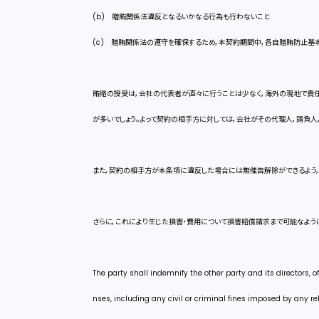
(b) 贈賄関係法違反となるいかなる行為も行わないこと
(c) 贈賄関係法の遵守を確保するため，本契約期間中，各自贈賄防止基
賄賂の授受は，会社の代表者が直々に行うことは少なく，海外の現地で責
が多いでしょう。よって契約の相手方に対しては，会社がその代理人，請負人
また，契約の相手方が本条項に違反した場合には無催告解除ができるよう
さらに，これにより生じた損害・費用について損害賠償請求まで可能なように
The party shall indemnify the other party and its directors, 
nses, including any civil or criminal fines imposed by any r