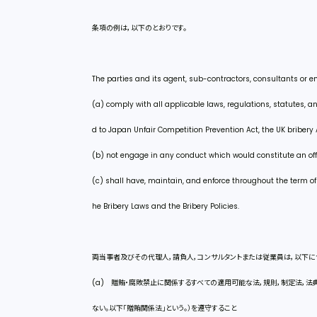
条項の例は，以下のとおりです。
The parties and its agent, sub-contractors, consultants or e
(a) comply with all applicable laws, regulations, statutes, a
d to Japan Unfair Competition Prevention Act, the UK bribery 
(b) not engage in any conduct which would constitute an off
(c) shall have, maintain, and enforce throughout the term o
he Bribery Laws and the Bribery Policies.
両当事者及びその代理人，請負人，コンサルタントまたは従業員は，以下に
(a) 贈賄・腐敗禁止に関係するすべての適用可能な法，規則，制定法，
ない。以下「贈賄関係法」という。）を遵守すること