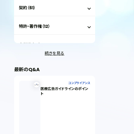
契約（61）
特許・著作権（12）
会社法（35）
続きを見る
IT（35）
最新のQ&A
労働問題（33）
コンプライアンス
医療広告ガイドラインのポイン
ト
民事再生（12）
決済サービス（1）