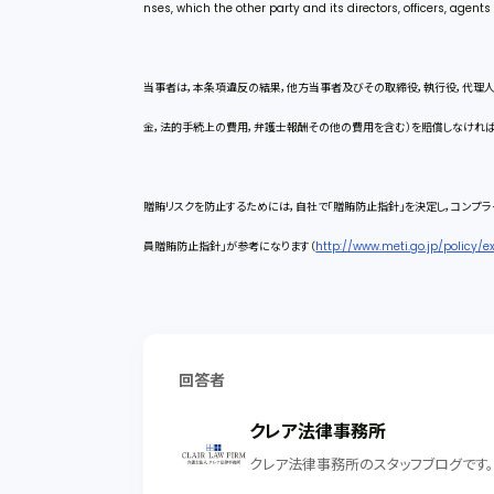
nses, which the other party and its directors, officers, agent
当事者は，本条項違反の結果，他方当事者及びその取締役，執行役，代理
金，法的手続上の費用，弁護士報酬その他の費用を含む）を賠償しなければ
贈賄リスクを防止するためには，自社で「贈賄防止指針」を決定し，コンプラ
員贈賄防止指針」が参考になります（
http://www.meti.go.jp/policy/
回答者
クレア法律事務所
クレア法律事務所のスタッフブログです