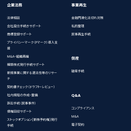
企業法務
事業再生
法律相談
金融円滑化法切れ対策
会社設立手続きサポート
私的整理
商標登録サポート
民事再生手続
プライバシーマーク（Pマーク）導入支
援
M&A・組織再編
倒産
種類株式発行手続サポート
破産手続
新規事業に関する適法性等のリサー
チ
契約書チェック（ドラフト・レビュー）
Q&A
社内規程の作成・整備
訴訟手続（民事事件）
コンプライアンス
債権回収サポート
M&A
ストックオプション(新株予約権)発行
電子契約
手続