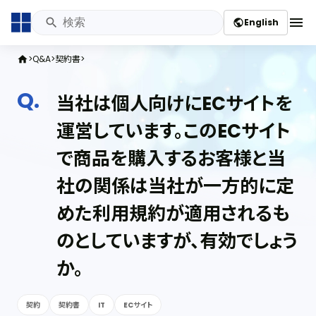
menu
English
public
Q&A
契約書
home
当社は個人向けにECサイトを
運営しています。このECサイト
で商品を購入するお客様と当
社の関係は当社が一方的に定
めた利用規約が適用されるも
のとしていますが、有効でしょう
か。
契約
契約書
IT
ECサイト