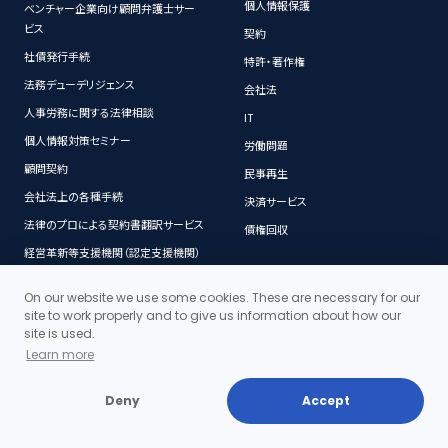
個人情報保護
ベンチャー企業向け顧問弁護士サー
ビス
契約
社債発行手続
特許・著作権
法務デューデリジェンス
会社法
人事労務に関する法律相談
IT
個人情報対策セミナー
労働問題
顧問契約
民事再生
会社法上の各種手続
決済サービス
法律のプロによる契約書翻訳サービス
債権回収
経営革新等支援機関（認定支援機関）
On our website we use some cookies. These are necessary for our
コンテンツ
契約書
site to work properly and to give us information about how our
site is used.
Learn more
当事務所の料金体系の特徴
契約書ダウンロード
成功する売掛金回収のポイント
契約書作成の基本的注意点
Deny
Accept
トラブルになる前に
契約書を作成する際の基礎知識
トラブルになったら
一般条項について