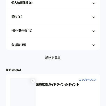
個人情報保護（8）
契約（61）
特許・著作権（12）
会社法（35）
続きを見る
IT（35）
最新のQ&A
労働問題（33）
コンプライアンス
医療広告ガイドラインのポイント
民事再生（12）
決済サービス（1）