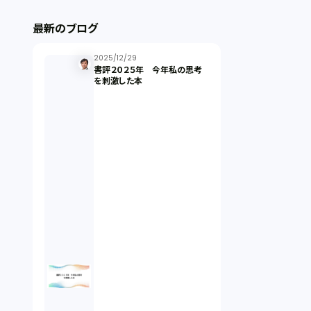
ストックオプション（1）
最新のブログ
最近の話題（122）
2025/12/29
書評２０２５年 今年私の思考
を刺激した本
知財戦略（1）
資本政策（1）
労働契約（4）
知的財産権（11）
IoT（6）