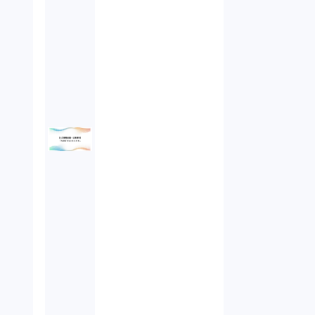
未公開株（3）
不当勧誘（4）
先物取引（14）
労働者派遣法（1）
競業避止義務（1）
税務（1）
業務委託（1）
ビットコイン（3）