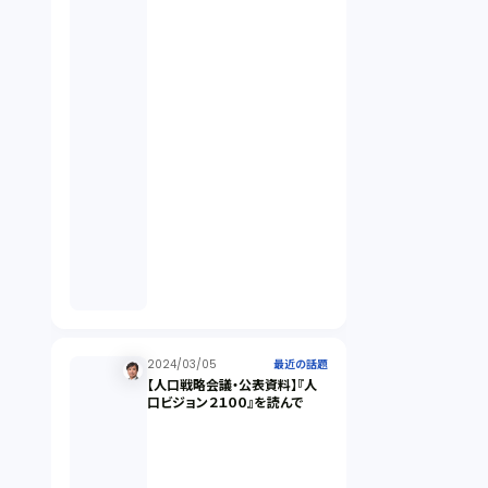
違法経営義務違反（1）
適合性原則（13）
オプション取引（7）
デリバティブ取引（9）
スワップ取引（6）
2024/03/05
消費者契約法（5）
最近の話題
【人口戦略会議・公表資料】『人
口ビジョン２１００』を読んで
説明義務（14）