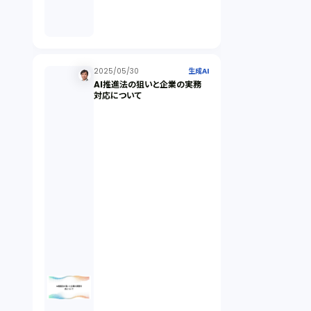
倒産法（1）
業務委託契約（1）
2025/05/30
生成AI
AI推進法の狙いと企業の実務
対応について
セクシュアルハラスメント（1）
個人情報（4）
開発契約（2）
民法（3）
民事再生（2）