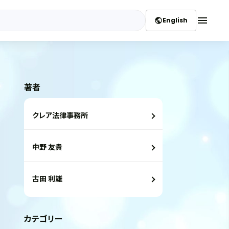
menu
English
public
著者
クレア法律事務所
中野 友貴
古田 利雄
カテゴリー