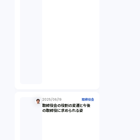
契約（2）
国際取引（1）
意匠法（1）
商標権（1）
発明（1）
発信者情報開示請求（1）
2025/06/19
取締役会
取締役会の役割の変遷と今後
の取締役に求められる姿
株主総会（1）
パーソナルデータ（2）