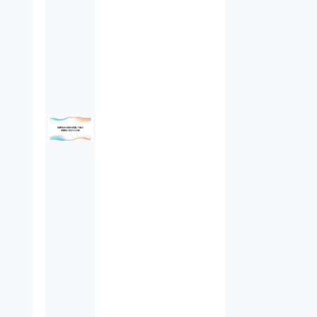
オンラインサービス（1）
労働基準法（2）
株式譲渡（1）
著作権（3）
事業再生（1）
秘密保持契約（1）
営業秘密（2）