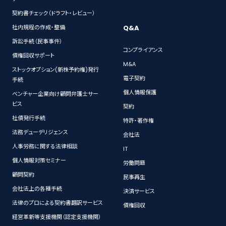
契約書チェック（ドラフト・レビュー）
Q&A
社内規程の作成・整備
訴訟手続（民事事件）
コンプライアンス
債権回収サポート
M&A
ストックオプション(新株予約権)発行
電子契約
手続
個人情報保護
ベンチャー企業向け顧問弁護士サー
ビス
契約
社債発行手続
特許・著作権
法務デューデリジェンス
会社法
人事労務に関する法律相談
IT
個人情報対策セミナー
労働問題
顧問契約
民事再生
会社法上の各種手続
決済サービス
法律のプロによる契約書翻訳サービス
債権回収
経営革新等支援機関（認定支援機関）