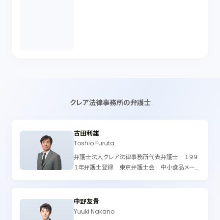
クレア法律事務所の弁護士
古田利雄
Toshio Furuta
弁護士法人クレア法律事務所代表弁護士 １９９
１年弁護士登録 東京弁護士会 中小食品メー
カーの長男として生まれ、２代目経営者を目指して
育つが、法律が好きで、企業支援の弁護士になる。
パッションと挑戦のあるベンチャー企業支援を中
中野友貴
心に活動し、上場企業であるCanbas、モダリス
Yuuki Nakano
等の社外役員もしています。