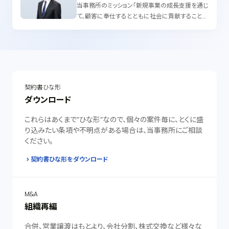
当事務所のミッション「新規事業の成長支援を通じ
て、顧客に奉仕するとともに社会に貢献すること」
は、私自身のミッションでもあります。 得意な英語
も活かしながら、グローバルに展開する野心的な
アントレプレナーのヴィジョンの実現を支援すべ
く、日々、ビジネスセンスを踏まえたリーガルサービ
スの提供を行っています。
契約書ひな形
ダウンロード
これらはあくまで”ひな形”なので、個々の案件毎に、とくに盛
り込みたい条項や不明点がある場合は、当事務所にご相談
ください。
契約書ひな形をダウンロード
M&A
組織再編
合併、営業譲渡はもとより、会社分割、株式交換など様々な