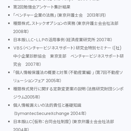
第2回勉強会アンケート集計結果
「ベンチャー企業の法務」（東京弁護士会 2013年1月）
種類株式、ストックオプションの実務（東京弁護士会会社法部
2008年）
日本版ＬＬＣ・ＬＬＰの活用事例（経済産業研究所 2007年）
ＶＢＳ（ベンチャービジネスサポート）研究会特別セミナー（(社)
中小企業診断協会 東京支部 ベンチャービジネスサポート研
究会 2007年）
「個人情報保護法の概要と対策（不動産業編）」（第7回不動産ソ
リューションフェア 2005年）
種類株式発行に関する定款変更案の説明（法務研究財団シンポ
ジウム2005年）
個人情報漏えいの法的責任と基礎知識
（SymantecSecureXchange 2004年）
日本版LLC(仮称：合同会社制度)（東京弁護士会会社法部
2004年）