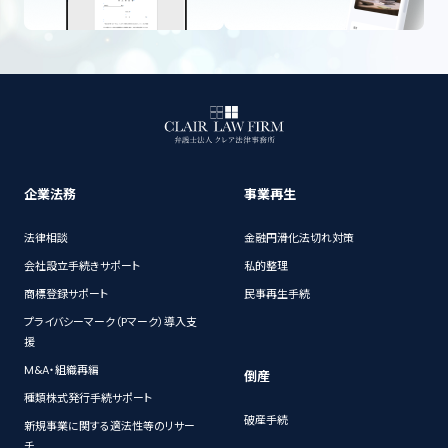
企業法務
事業再生
法律相談
金融円滑化法切れ対策
会社設立手続きサポート
私的整理
商標登録サポート
民事再生手続
プライバシーマーク（Pマーク）導入支
援
M&A・組織再編
倒産
種類株式発行手続サポート
破産手続
新規事業に関する適法性等のリサー
チ