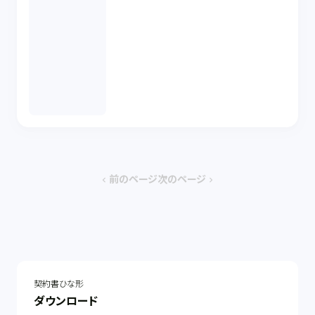
前のページ
次のページ
chevron_left
chevron_right
契約書ひな形
ダウンロード