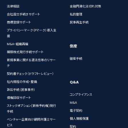
法律相談
金融円滑化法切れ対策
会社設立手続きサポート
私的整理
商標登録サポート
民事再生手続
プライバシーマーク（Pマーク）導入支
援
M&A・組織再編
倒産
種類株式発行手続サポート
破産手続
新規事業に関する適法性等のリサー
チ
契約書チェック（ドラフト・レビュー）
Q&A
社内規程の作成・整備
訴訟手続（民事事件）
コンプライアンス
債権回収サポート
M&A
ストックオプション(新株予約権)発行
電子契約
手続
個人情報保護
ベンチャー企業向け顧問弁護士サー
ビス
契約