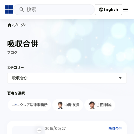
menu
English
public
ブログ
home
吸収合併
ブログ
カテゴリー
著者を選択
クレア法律事務所
中野 友貴
古田 利雄
2015/05/27
吸収合併