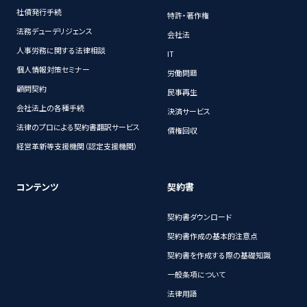
社債発行手続
特許・著作権
法務デューデリジェンス
会社法
人事労務に関する法律相談
IT
個人情報対策セミナー
労働問題
顧問契約
民事再生
会社法上の各種手続
決済サービス
法律のプロによる契約書翻訳サービス
債権回収
経営革新等支援機関（認定支援機関）
コンテンツ
契約書
契約書ダウンロード
契約書作成の基本的注意点
契約書を作成する際の基礎知識
一般条項について
法律用語