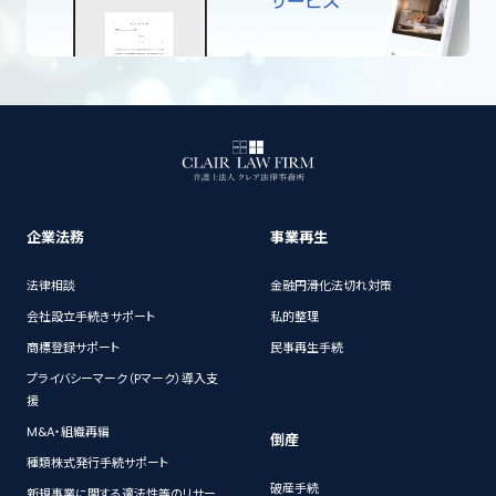
企業法務
事業再生
法律相談
金融円滑化法切れ対策
会社設立手続きサポート
私的整理
商標登録サポート
民事再生手続
プライバシーマーク（Pマーク）導入支
援
M&A・組織再編
倒産
種類株式発行手続サポート
破産手続
新規事業に関する適法性等のリサー