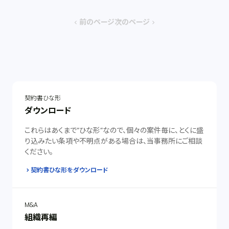
前のページ
次のページ
chevron_left
chevron_right
契約書ひな形
ダウンロード
これらはあくまで”ひな形”なので、個々の案件毎に、とくに盛
り込みたい条項や不明点がある場合は、当事務所にご相談
ください。
契約書ひな形をダウンロード
M&A
組織再編