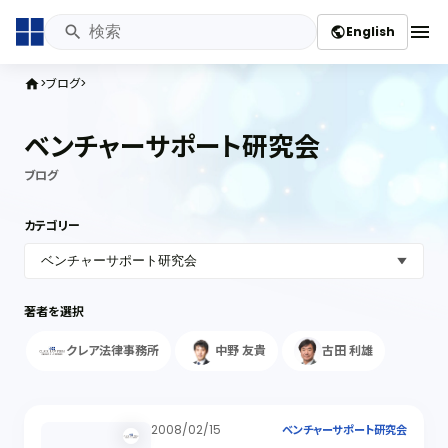
menu
English
public
ブログ
home
ベンチャーサポート研究会
ブログ
カテゴリー
著者を選択
クレア法律事務所
中野 友貴
古田 利雄
2008/02/15
ベンチャーサポート研究会