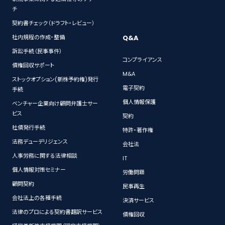
チ
契約書チェック（ドラフト・レビュー）
Q&A
社内規程の作成・整備
訴訟手続（民事事件）
コンプライアンス
債権回収サポート
M&A
ストックオプション(新株予約権)発行
電子契約
手続
個人情報保護
ベンチャー企業向け顧問弁護士サー
ビス
契約
社債発行手続
特許・著作権
法務デューデリジェンス
会社法
人事労務に関する法律相談
IT
個人情報対策セミナー
労働問題
顧問契約
民事再生
会社法上の各種手続
決済サービス
法律のプロによる契約書翻訳サービス
債権回収