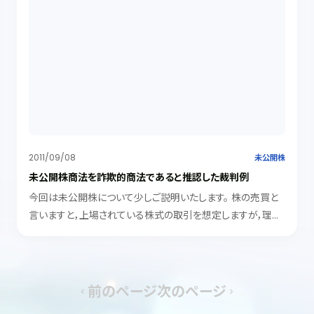
2011/09/08
未公開株
未公開株商法を詐欺的商法であると推認した裁判例
今回は未公開株について少しご説明いたします。 株の売買と
言いますと，上場されている株式の取引を想定しますが，理屈
上は上場していない未公開株であっても取引の対象になりま
す。ただ，実際には，未公開株の評価自体が難しく，発行会社に
関する情報も入手...
前のページ
次のページ
chevron_left
chevron_right