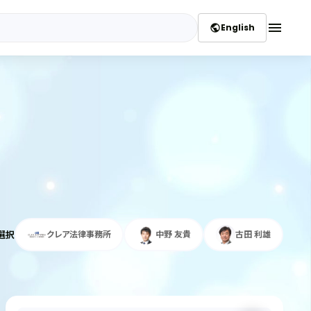
menu
English
public
選択
クレア法律事務所
中野 友貴
古田 利雄