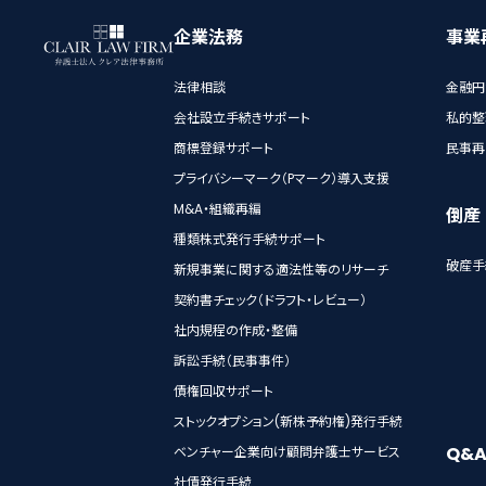
企業法務
事業
法律相談
金融円
会社設立手続きサポート
私的整
商標登録サポート
民事再
プライバシーマーク（Pマーク）導入支援
M&A・組織再編
倒産
種類株式発行手続サポート
破産手
新規事業に関する適法性等のリサーチ
契約書チェック（ドラフト・レビュー）
社内規程の作成・整備
訴訟手続（民事事件）
債権回収サポート
ストックオプション(新株予約権)発行手続
Q&
ベンチャー企業向け顧問弁護士サービス
社債発行手続