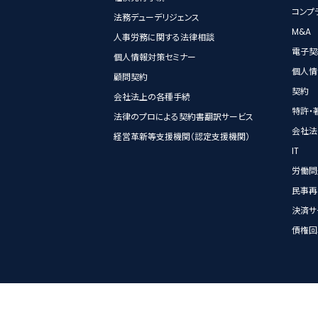
コンプ
法務デューデリジェンス
M&A
人事労務に関する法律相談
電子契
個人情報対策セミナー
個人情
顧問契約
契約
会社法上の各種手続
特許・
法律のプロによる契約書翻訳サービス
会社法
経営革新等支援機関（認定支援機関）
IT
労働問
民事再
決済サ
債権回