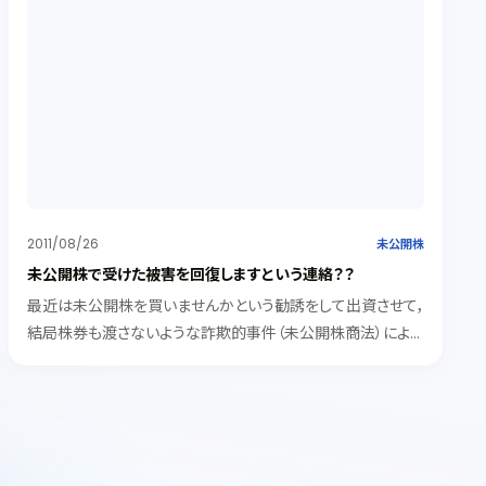
2011/08/26
未公開株
未公開株で受けた被害を回復しますという連絡？？
最近は未公開株を買いませんかという勧誘をして出資させて，
結局株券も渡さないような詐欺的事件（未公開株商法）による
被害が増加しています。 さらに気をつけなければいけないの
が，その損害を受けた未公開株を買い取りますという連絡で
す。 この連絡は何...