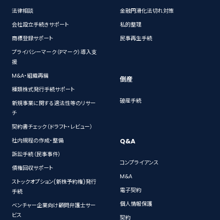
法律相談
金融円滑化法切れ対策
会社設立手続きサポート
私的整理
商標登録サポート
民事再生手続
プライバシーマーク（Pマーク）導入支
援
M&A・組織再編
倒産
種類株式発行手続サポート
破産手続
新規事業に関する適法性等のリサー
チ
契約書チェック（ドラフト・レビュー）
Q&A
社内規程の作成・整備
訴訟手続（民事事件）
コンプライアンス
債権回収サポート
M&A
ストックオプション(新株予約権)発行
電子契約
手続
個人情報保護
ベンチャー企業向け顧問弁護士サー
ビス
契約