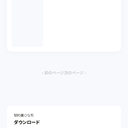
前のページ
次のページ
chevron_left
chevron_right
契約書ひな形
ダウンロード