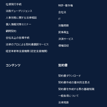
社債発行手続
特許・著作権
法務デューデリジェンス
会社法
人事労務に関する法律相談
IT
個人情報対策セミナー
労働問題
顧問契約
民事再生
会社法上の各種手続
決済サービス
法律のプロによる契約書翻訳サービス
債権回収
経営革新等支援機関（認定支援機関）
コンテンツ
契約書
契約書ダウンロード
契約書作成の基本的注意点
契約書を作成する際の基礎知識
一般条項について
法律用語