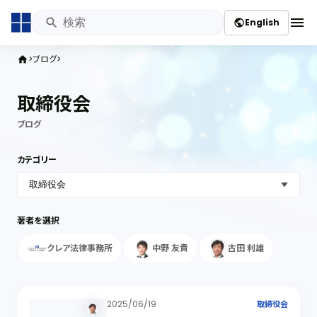
menu
English
public
ブログ
home
取締役会
ブログ
カテゴリー
著者を選択
クレア法律事務所
中野 友貴
古田 利雄
2025/06/19
取締役会