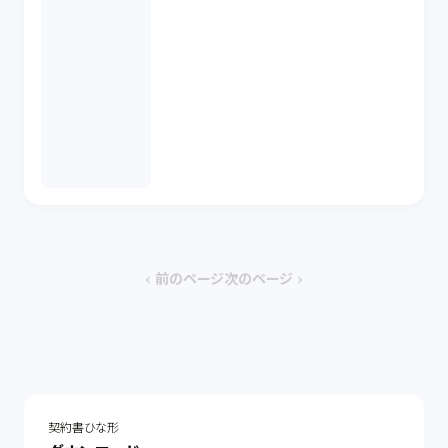
前のページ
次のページ
chevron_left
chevron_right
契約書ひな形