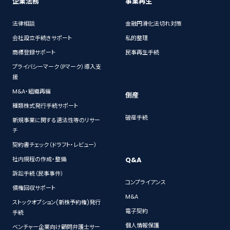
企業法務
事業再生
法律相談
金融円滑化法切れ対策
会社設立手続きサポート
私的整理
商標登録サポート
民事再生手続
プライバシーマーク（Pマーク）導入支
援
M&A・組織再編
倒産
種類株式発行手続サポート
破産手続
新規事業に関する適法性等のリサー
チ
契約書チェック（ドラフト・レビュー）
Q&A
社内規程の作成・整備
訴訟手続（民事事件）
コンプライアンス
債権回収サポート
M&A
ストックオプション(新株予約権)発行
電子契約
手続
個人情報保護
ベンチャー企業向け顧問弁護士サー