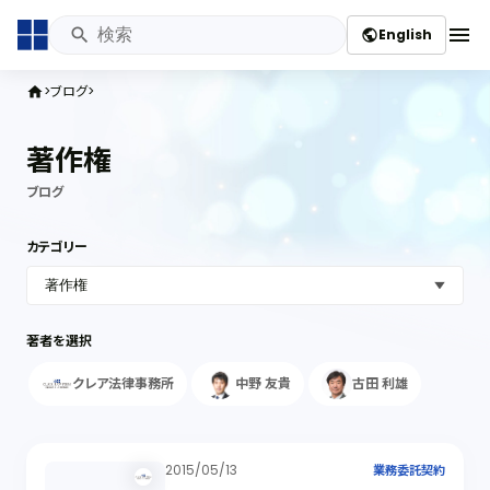
menu
English
public
ブログ
home
著作権
ブログ
カテゴリー
著者を選択
クレア法律事務所
中野 友貴
古田 利雄
2015/05/13
業務委託契約