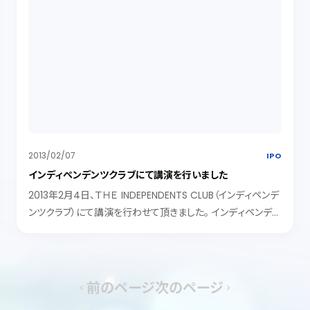
2013/02/07
IPO
インディペンデンツクラブにて講演を行いました
2013年2月4日、ＴＨＥ INDEPENDENTS CLUB（インディペンデ
ンツクラブ）にて講演を行わせて頂きました。 インディペンデン
ツクラブは会員制のクラブで、ベンチャー企業を運営する社長
さんや支援者の方々で構成されています。このクラ...
前のページ
次のページ
chevron_left
chevron_right