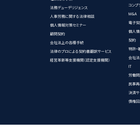
コンプ
法務デューデリジェンス
M&A
人事労務に関する法律相談
電子契
個人情報対策セミナー
個人情
顧問契約
契約
会社法上の各種手続
特許・
法律のプロによる契約書翻訳サービス
会社法
経営革新等支援機関（認定支援機関）
IT
労働問
民事再
決済サ
債権回