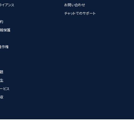
ライアンス
お問い合わせ
チャットでのサポート
約
報保護
著作権
題
生
ービス
収