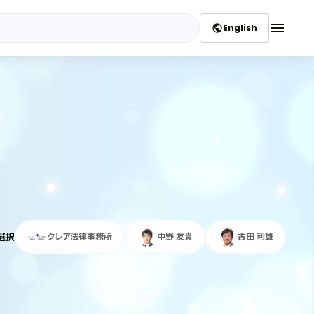
menu
English
public
選択
クレア法律事務所
中野 友貴
古田 利雄