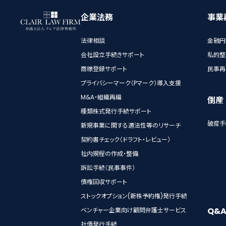
企業法務
事業
法律相談
金融円
会社設立手続きサポート
私的整
商標登録サポート
民事再
プライバシーマーク（Pマーク）導入支援
M&A・組織再編
倒産
種類株式発行手続サポート
破産手
新規事業に関する適法性等のリサーチ
契約書チェック（ドラフト・レビュー）
社内規程の作成・整備
訴訟手続（民事事件）
債権回収サポート
ストックオプション(新株予約権)発行手続
Q&
ベンチャー企業向け顧問弁護士サービス
社債発行手続