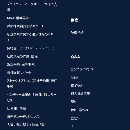
プライバシーマーク（Pマーク）導入支
援
M&A・組織再編
倒産
種類株式発行手続サポート
破産手続
新規事業に関する適法性等のリサー
チ
契約書チェック（ドラフト・レビュー）
Q&A
社内規程の作成・整備
訴訟手続（民事事件）
コンプライアンス
債権回収サポート
M&A
ストックオプション(新株予約権)発行
電子契約
手続
個人情報保護
ベンチャー企業向け顧問弁護士サー
ビス
契約
社債発行手続
特許・著作権
法務デューデリジェンス
会社法
人事労務に関する法律相談
IT