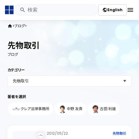
menu
English
public
ブログ
home
先物取引
ブログ
カテゴリー
著者を選択
クレア法律事務所
中野 友貴
古田 利雄
2012/05/22
先物取引