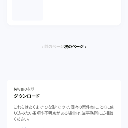
前のページ
次のページ
chevron_left
chevron_right
契約書ひな形
ダウンロード
これらはあくまで”ひな形”なので、個々の案件毎に、とくに盛
り込みたい条項や不明点がある場合は、当事務所にご相談
ください。