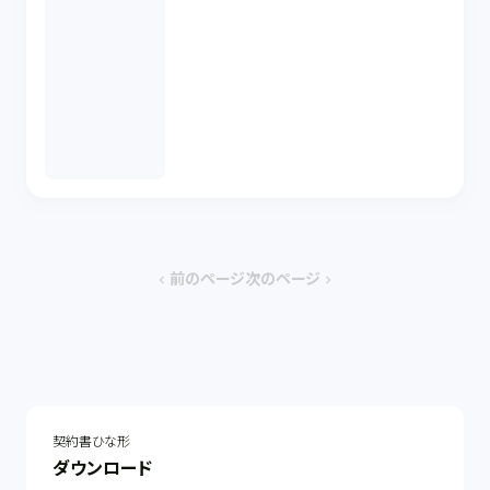
前のページ
次のページ
chevron_left
chevron_right
契約書ひな形
ダウンロード