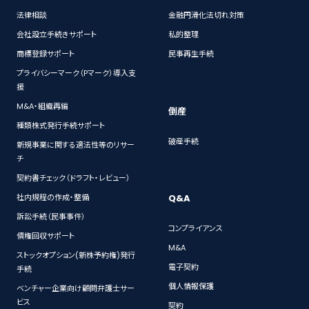
法律相談
金融円滑化法切れ対策
会社設立手続きサポート
私的整理
商標登録サポート
民事再生手続
プライバシーマーク（Pマーク）導入支
援
M&A・組織再編
倒産
種類株式発行手続サポート
破産手続
新規事業に関する適法性等のリサー
チ
契約書チェック（ドラフト・レビュー）
Q&A
社内規程の作成・整備
訴訟手続（民事事件）
コンプライアンス
債権回収サポート
M&A
ストックオプション(新株予約権)発行
電子契約
手続
個人情報保護
ベンチャー企業向け顧問弁護士サー
ビス
契約