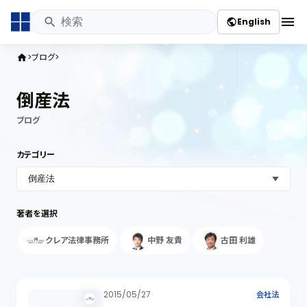
menu
English
public
ブログ
home
倒産法
ブログ
カテゴリー
著者を選択
クレア法律事務所
中野 友貴
古田 利雄
2015/05/27
会社法