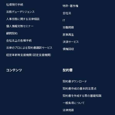
社債発行手続
特許・著作権
法務デューデリジェンス
会社法
人事労務に関する法律相談
IT
個人情報対策セミナー
労働問題
顧問契約
民事再生
会社法上の各種手続
決済サービス
法律のプロによる契約書翻訳サービス
債権回収
経営革新等支援機関（認定支援機関）
コンテンツ
契約書
契約書ダウンロード
契約書作成の基本的注意点
契約書を作成する際の基礎知識
一般条項について
法律用語