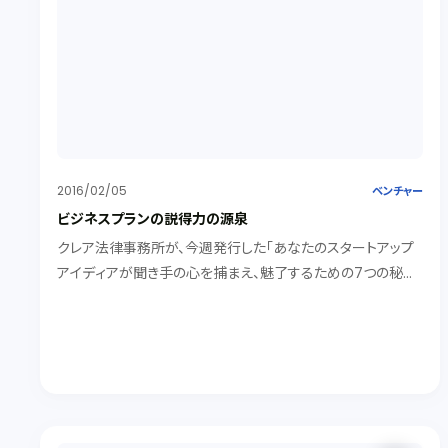
2016/02/05
ベンチャー
ビジネスプランの説得力の源泉
クレア法律事務所が、今週発行した「あなたのスタートアップ
アイディアが聞き手の心を捕まえ、魅了するための7つの秘
訣」" 7 best Tips for capturing and captivating an a
udience for your startup Idea."について、敷衍します。