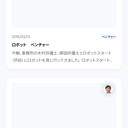
2015/02/12
ベンチャー
ロボット ベンチャー
今朝、事務所の木村弁護士、柳田弁護士とロボットスタート
（渋谷）にロボットを見に行ってきました。 ロボットスタートは、
設立したてホヤホヤのベンチャーですが、同社社長の中橋さん
とは、彼がサーチテリアを立ち上げたときからなので、かれこ
れ１０年の付...