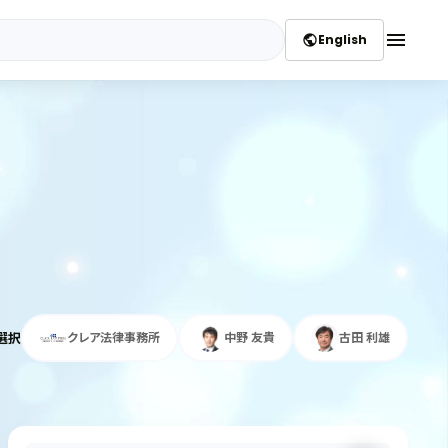
menu
English
public
選択
クレア法律事務所
中野 友貴
古田 利雄