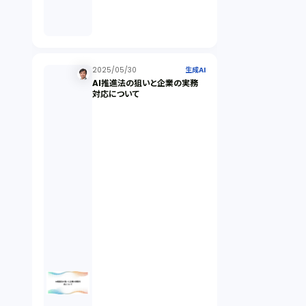
倒産法（1）
業務委託契約（1）
2025/05/30
生成AI
AI推進法の狙いと企業の実務
対応について
セクシュアルハラスメント（1）
個人情報（4）
開発契約（2）
民法（3）
民事再生（2）