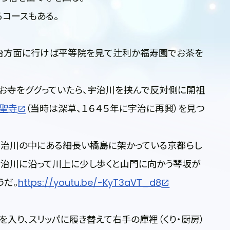
コースもある。
治方面に行けば平等院を見て辻利か福寿園でお茶を
お寺をググっていたら、宇治川を挟んで反対側に開祖
聖寺
（当時は深草、１６４５年に宇治に再興）を見つ
宇治川の中にある細長い橘島に架かっている京都らし
宇治川に沿って川上に少し歩くと山門に向かう琴坂が
うだ。
https://youtu.be/-KyT3aVT_d8
入り、スリッパに履き替えて右手の庫裡（くり・厨房）