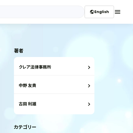
menu
English
public
著者
クレア法律事務所
中野 友貴
古田 利雄
カテゴリー