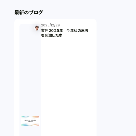
ストックオプション（1）
最新のブログ
最近の話題（122）
2025/12/29
書評２０２５年 今年私の思考
を刺激した本
知財戦略（1）
資本政策（1）
労働契約（4）
知的財産権（11）
IoT（6）