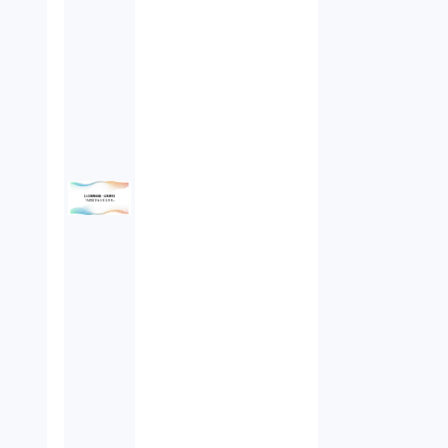
未公開株（3）
不当勧誘（4）
先物取引（14）
労働者派遣法（1）
競業避止義務（1）
税務（1）
業務委託（1）
ビットコイン（3）