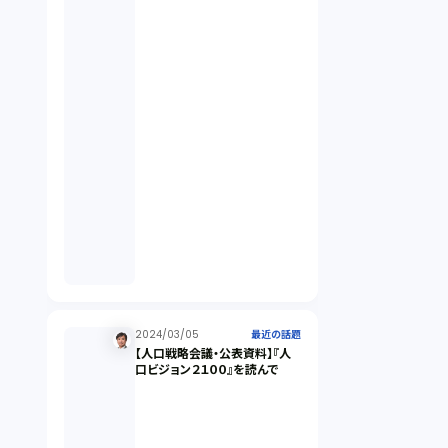
違法経営義務違反（1）
適合性原則（13）
オプション取引（7）
デリバティブ取引（9）
スワップ取引（6）
2024/03/05
消費者契約法（5）
最近の話題
【人口戦略会議・公表資料】『人
口ビジョン２１００』を読んで
説明義務（14）