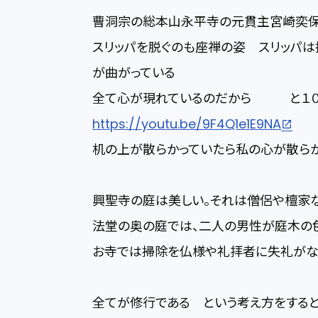
曹洞宗の総本山永平寺の元貫主宮崎奕保
スリッパを脱ぐのも座禅の姿 スリッパは
が曲がっている
全て心が現れているのだから と１０
https://youtu.be/9F4Q1e1E9NA
机の上が散らかっていたら私の心が散らか
興聖寺の庭は美しい。それは僧侶や檀家な
法堂の奥の庭では、二人の男性が庭木の
お寺では掃除を仏様や礼拝者に失礼がな
全てが修行である という考え方をすると