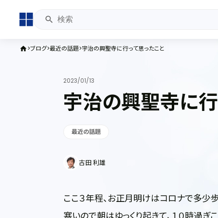
ブログ
最近の話題
宇治の興聖寺に行って思ったこと
home
2023/01/13
宇治の興聖寺に行
最近の話題
古田 利雄
ここ３年程、お正月明けはコロナで多少歩
寒いので朝はゆっくり起きて、１０時過ぎ