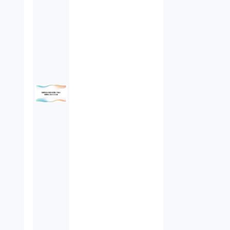
オンラインサービス（1）
労働基準法（2）
株式譲渡（1）
著作権（3）
事業再生（1）
秘密保持契約（1）
営業秘密（2）