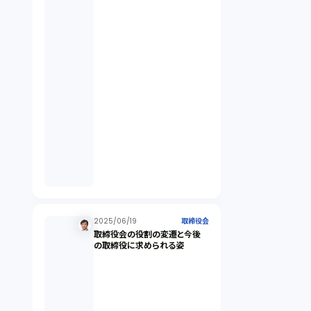
契約（2）
国際取引（1）
意匠法（1）
商標権（1）
発明（1）
発信者情報開示請求（1）
2025/06/19
取締役会
取締役会の役割の変遷と今後
の取締役に求められる姿
株主総会（1）
パーソナルデータ（2）