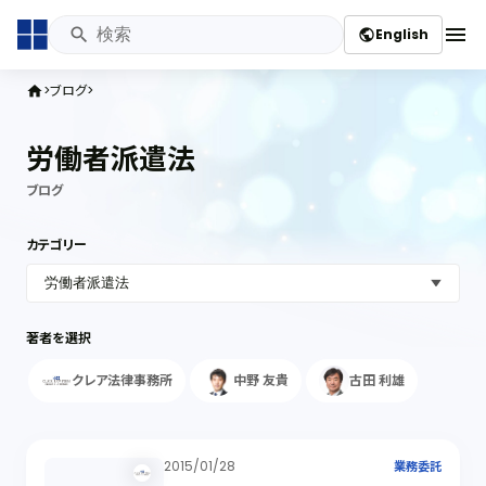
menu
English
public
ブログ
home
労働者派遣法
ブログ
カテゴリー
著者を選択
クレア法律事務所
中野 友貴
古田 利雄
2015/01/28
業務委託