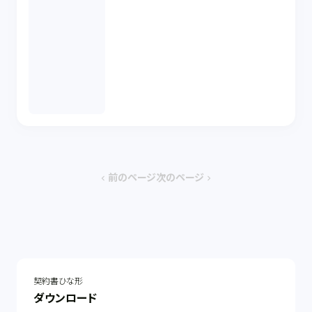
前のページ
次のページ
chevron_left
chevron_right
契約書ひな形
ダウンロード