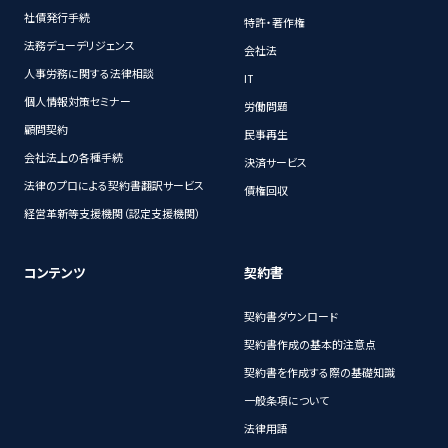
社債発行手続
特許・著作権
法務デューデリジェンス
会社法
人事労務に関する法律相談
IT
個人情報対策セミナー
労働問題
顧問契約
民事再生
会社法上の各種手続
決済サービス
法律のプロによる契約書翻訳サービス
債権回収
経営革新等支援機関（認定支援機関）
コンテンツ
契約書
契約書ダウンロード
契約書作成の基本的注意点
契約書を作成する際の基礎知識
一般条項について
法律用語