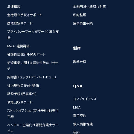
法律相談
金融円滑化法切れ対策
会社設立手続きサポート
私的整理
商標登録サポート
民事再生手続
プライバシーマーク（Pマーク）導入支
援
M&A・組織再編
倒産
種類株式発行手続サポート
破産手続
新規事業に関する適法性等のリサー
チ
契約書チェック（ドラフト・レビュー）
Q&A
社内規程の作成・整備
訴訟手続（民事事件）
コンプライアンス
債権回収サポート
M&A
ストックオプション(新株予約権)発行
電子契約
手続
個人情報保護
ベンチャー企業向け顧問弁護士サー
ビス
契約