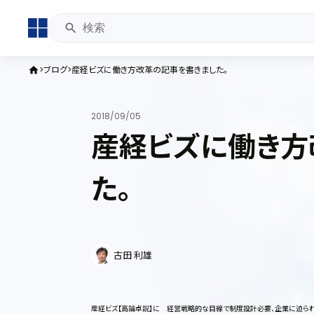
ブログ
産経ビズに働き方改革の記事を書きました。
home
2018/09/05
産経ビズに働き方
た。
古田 利雄
産経ビズ【高論卓説】に 経営戦略的な目線で制度設計必要、企業に迫られ