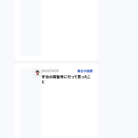
未公開株（3）
不当勧誘（4）
先物取引（14）
労働者派遣法（1）
2023/01/13
最近の話題
宇治の興聖寺に行って思ったこ
競業避止義務（1）
と
税務（1）
業務委託（1）
ビットコイン（3）