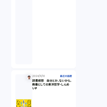
契約（2）
国際取引（1）
意匠法（1）
商標権（1）
発明（1）
発信者情報開示請求（1）
2024/11/10
最近の話題
読書感想 自分とか、ないから。
教養としての東洋哲学・しんめ
いP
株主総会（1）
パーソナルデータ（2）