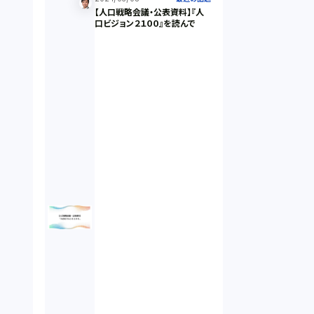
【人口戦略会議・公表資料】『人
違法経営義務違反（1）
口ビジョン２１００』を読んで
適合性原則（13）
オプション取引（7）
デリバティブ取引（9）
スワップ取引（6）
消費者契約法（5）
説明義務（14）