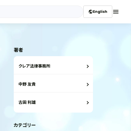
menu
English
public
著者
クレア法律事務所
中野 友貴
古田 利雄
カテゴリー