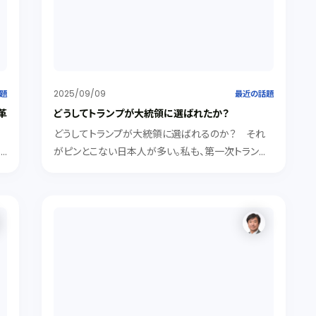
2025/09/09
題
最近の話題
革
どうしてトランプが大統領に選ばれたか？
どうしてトランプが大統領に選ばれるのか？ それ
っ
がピンとこない日本人が多い。私も、第一次トランプ
し
政権のころは何かの間違いのように思っていた。２回
目の当選で、何かあるはずと思ってあれこれ読んだ
包
りしていたら多少わかってきたような気がしたので紹
）
介する。
と
の
が
必