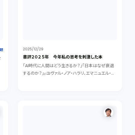
2025/12/29
題
書評２０２５年 今年私の思考を刺激した本
を
「AI時代に人間はどう生きるか？」「日本はなぜ衰退
するのか？」――。ユヴァル・ノア・ハラリ、エマニュエル・ト
ッド、ジャック・アタリなど、2025年に読んだ社会の矛
し
盾や国際秩序の変化を考えさせられた本などを紹介
き
します。
間