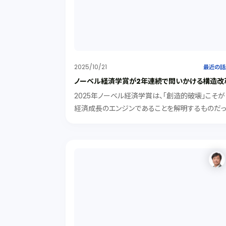
2025/10/21
最近の話
ノーベル経済学賞が2年連続で問いかける構造改
2025年ノーベル経済学賞は、「創造的破壊」こそが
経済成長のエンジンであることを解明するものだ
た。創造的破壊のスパイラルを回す大前提を解明
たのが2024年受賞者（アセモグル教授ら）の「制度
論」です。彼らは、国民の機会と財産権を保障する
括的制度（インクルーシブ・インスティテューション
がなければ、そもそもイノベーションは起こらない
主張します。本ブログでは、この二つのノーベル賞
主張から、なぜ政治の腐敗や世襲、権力の固定化
経済成長を妨げ、国を衰退させるのか、真の繁栄に
要な「制度」と「清廉さ」について考えてみました。