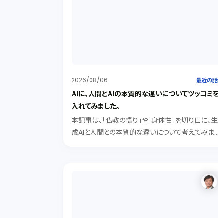
2026/08/06
最近の話
AIに、人間とAIの本質的な違いについてツッコミ
入れてみました。
本記事は、「仏教の悟り」や「身体性」を切り口に、生
成AIと人間との本質的な違いについて考えてみま
た。記号処理型のAIは、知識として「悟り」を解説で
ても、身体的な「実感（クオリア）」を持つことはでき
ないが、「有機的素子や身体性」を得たAIは、実感を
持ち人間に近づく可能性がある。その際にAIが人
を「劣った存在」とみなすでしょうか。