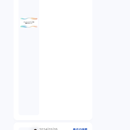
倒産法（1）
業務委託契約（1）
セクシュアルハラスメント（1）
個人情報（4）
開発契約（2）
民法（3）
民事再生（2）
2024/03/05
最近の話題