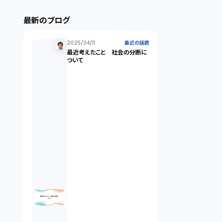
ストックオプション（1）
最新のブログ
最近の話題（122）
2025/04/11
最近の話題
最近考えたこと 社会の分断に
ついて
知財戦略（1）
資本政策（1）
労働契約（4）
知的財産権（11）
IoT（6）