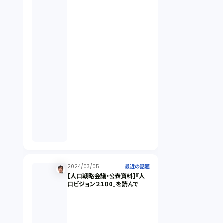
違法経営義務違反（1）
適合性原則（13）
オプション取引（7）
デリバティブ取引（9）
スワップ取引（6）
2024/03/05
消費者契約法（5）
最近の話題
【人口戦略会議・公表資料】『人
口ビジョン２１００』を読んで
説明義務（14）