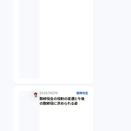
契約（2）
国際取引（1）
意匠法（1）
商標権（1）
発明（1）
発信者情報開示請求（1）
2025/06/19
取締役会
取締役会の役割の変遷と今後
の取締役に求められる姿
株主総会（1）
パーソナルデータ（2）