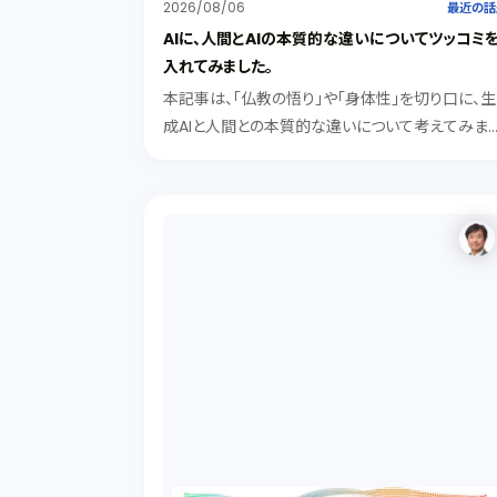
2026/08/06
最近の話
AIに、人間とAIの本質的な違いについてツッコミ
入れてみました。
本記事は、「仏教の悟り」や「身体性」を切り口に、生
成AIと人間との本質的な違いについて考えてみま
た。記号処理型のAIは、知識として「悟り」を解説で
ても、身体的な「実感（クオリア）」を持つことはでき
ないが、「有機的素子や身体性」を得たAIは、実感を
持ち人間に近づく可能性がある。その際にAIが人
を「劣った存在」とみなすでしょうか。