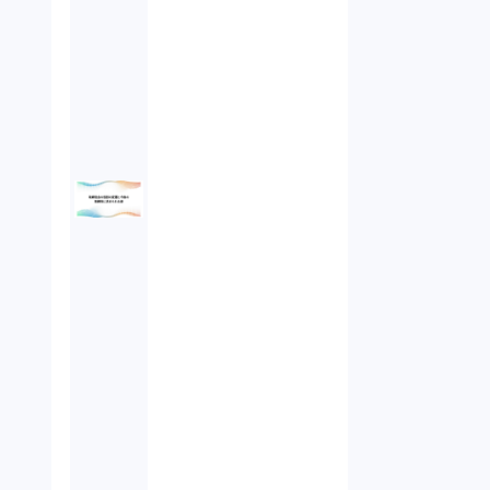
オンラインサービス（1）
労働基準法（2）
株式譲渡（1）
著作権（3）
事業再生（1）
秘密保持契約（1）
営業秘密（2）