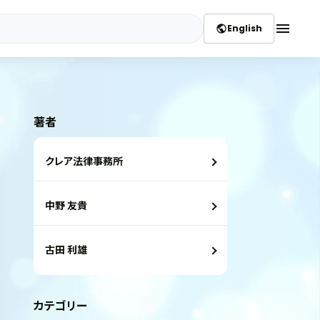
menu
English
public
著者
クレア法律事務所
中野 友貴
古田 利雄
カテゴリー