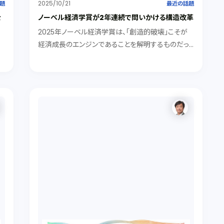
2025/10/21
題
最近の話題
を
ノーベル経済学賞が2年連続で問いかける構造改革
2025年ノーベル経済学賞は、「創造的破壊」こそが
経済成長のエンジンであることを解明するものだっ
し
た。創造的破壊のスパイラルを回す大前提を解明し
き
たのが2024年受賞者（アセモグル教授ら）の「制度
論」です。彼らは、国民の機会と財産権を保障する包
括的制度（インクルーシブ・インスティテューション）
間
がなければ、そもそもイノベーションは起こらないと
主張します。本ブログでは、この二つのノーベル賞の
主張から、なぜ政治の腐敗や世襲、権力の固定化が
経済成長を妨げ、国を衰退させるのか、真の繁栄に必
要な「制度」と「清廉さ」について考えてみました。