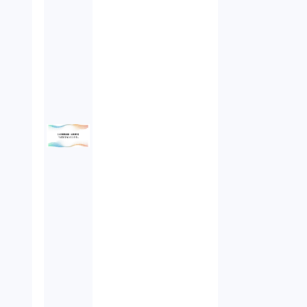
未公開株（3）
不当勧誘（4）
先物取引（14）
労働者派遣法（1）
競業避止義務（1）
税務（1）
業務委託（1）
ビットコイン（3）