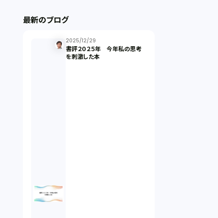
ストックオプション（1）
最新のブログ
最近の話題（122）
2025/12/29
書評２０２５年 今年私の思考
を刺激した本
知財戦略（1）
資本政策（1）
労働契約（4）
知的財産権（11）
IoT（6）