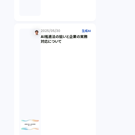
倒産法（1）
業務委託契約（1）
2025/05/30
生成AI
AI推進法の狙いと企業の実務
対応について
セクシュアルハラスメント（1）
個人情報（4）
開発契約（2）
民法（3）
民事再生（2）