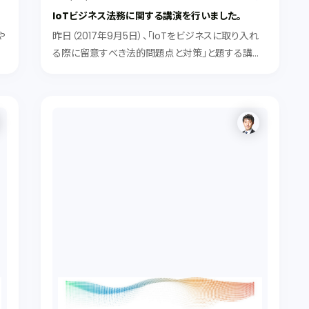
IoTビジネス法務に関する講演を行いました。
や
昨日（2017年9月5日）、「IoTをビジネスに取り入れ
る際に留意すべき法的問題点と対策」と題する講演
（企業研究会主催）を行いました。 テーマは、以下の
とおりです。 ①IoTビジネス総論 ②パーソナルデータ
③情報セキュリティ ④知的財産 ...