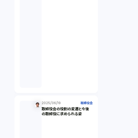
違法経営義務違反（1）
適合性原則（13）
オプション取引（7）
デリバティブ取引（9）
スワップ取引（6）
2025/06/19
消費者契約法（5）
取締役会
取締役会の役割の変遷と今後
の取締役に求められる姿
説明義務（14）