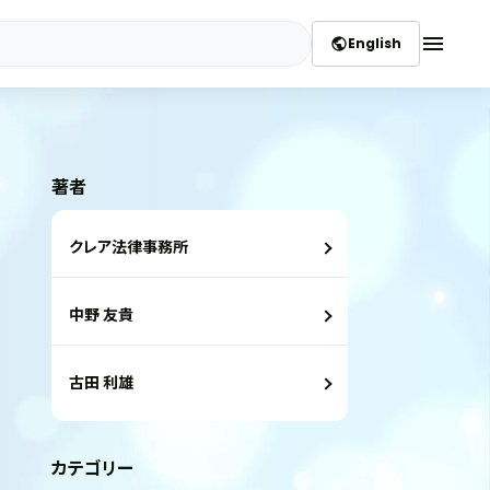
menu
English
public
著者
クレア法律事務所
中野 友貴
古田 利雄
カテゴリー