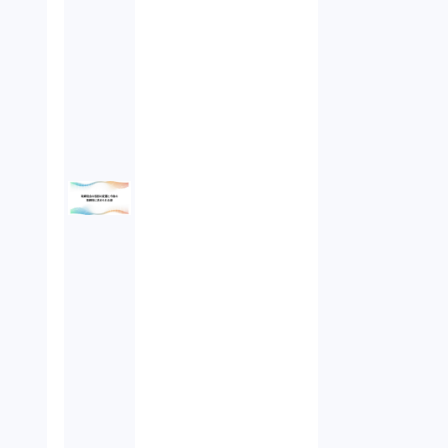
未公開株（3）
不当勧誘（4）
先物取引（14）
労働者派遣法（1）
競業避止義務（1）
税務（1）
業務委託（1）
ビットコイン（3）