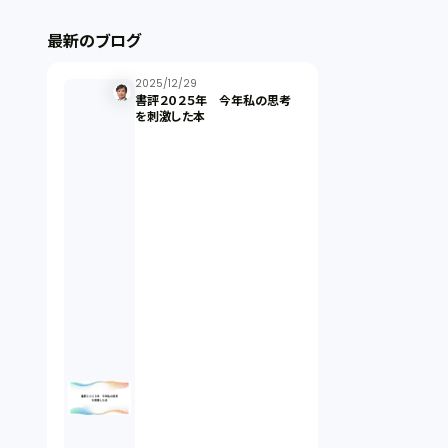
ストックオプション（1）
最新のブログ
最近の話題（121）
2025/12/29
書評２０２５年 今年私の思考
を刺激した本
知財戦略（1）
資本政策（1）
労働契約（4）
知的財産権（11）
IoT（6）