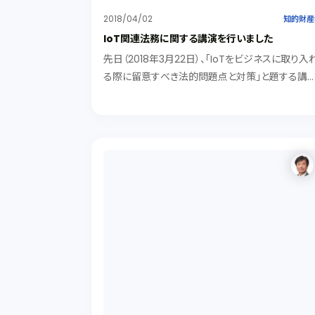
2018/04/02
知的財産
IoT関連法務に関する講演を行いました
先日（2018年3月22日）、「IoTをビジネスに取り入
る際に留意すべき法的問題点と対策」と題する講
（企業研究会主催）を行いました。 テーマは、以下
とおりです。 ①IoT総論 ②パーソナルデータ ③情
セキュリティ ④知的財産 ⑤法規...