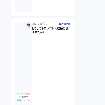
倒産法（1）
業務委託契約（1）
2025/09/09
最近の話題
どうしてトランプが大統領に選
ばれたか？
セクシュアルハラスメント（1）
個人情報（4）
開発契約（2）
民法（3）
民事再生（2）