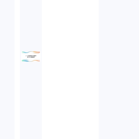
オンラインサービス（1）
労働基準法（2）
株式譲渡（1）
著作権（3）
事業再生（1）
秘密保持契約（1）
営業秘密（2）