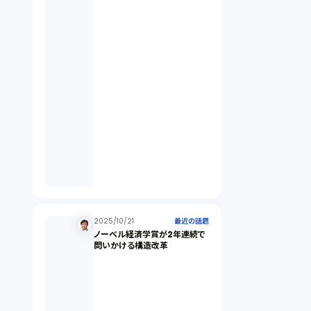
契約（2）
国際取引（1）
意匠法（1）
商標権（1）
発明（1）
発信者情報開示請求（1）
2025/10/21
最近の話題
ノーベル経済学賞が2年連続で
問いかける構造改革
株主総会（1）
パーソナルデータ（2）