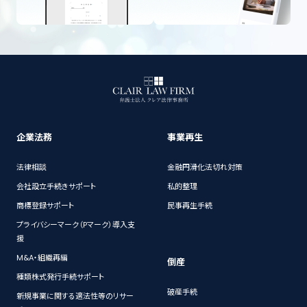
企業法務
事業再生
法律相談
金融円滑化法切れ対策
会社設立手続きサポート
私的整理
商標登録サポート
民事再生手続
プライバシーマーク（Pマーク）導入支
援
M&A・組織再編
倒産
種類株式発行手続サポート
破産手続
新規事業に関する適法性等のリサー