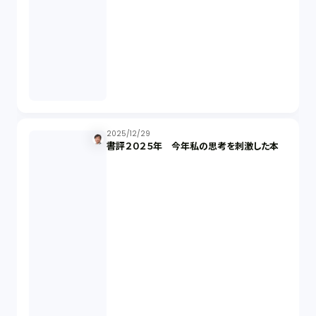
商標権（1）
発明（1）
発信者情報開示請求（1）
株主総会（1）
2025/12/29
書評２０２５年 今年私の思考を刺激した本
パーソナルデータ（2）
オンラインサービス（1）
労働基準法（2）
株式譲渡（1）