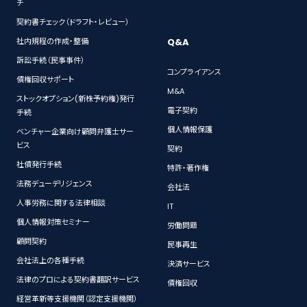
チ
契約書チェック（ドラフト・レビュー）
Q&A
社内規程の作成・整備
訴訟手続（民事事件）
コンプライアンス
債権回収サポート
M&A
ストックオプション(新株予約権)発行
電子契約
手続
個人情報保護
ベンチャー企業向け顧問弁護士サー
ビス
契約
社債発行手続
特許・著作権
法務デューデリジェンス
会社法
人事労務に関する法律相談
IT
個人情報対策セミナー
労働問題
顧問契約
民事再生
会社法上の各種手続
決済サービス
法律のプロによる契約書翻訳サービス
債権回収
経営革新等支援機関（認定支援機関）