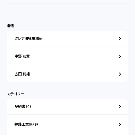
著者
クレア法律事務所
中野 友貴
古田 利雄
カテゴリー
契約書（4）
弁護士業務（9）