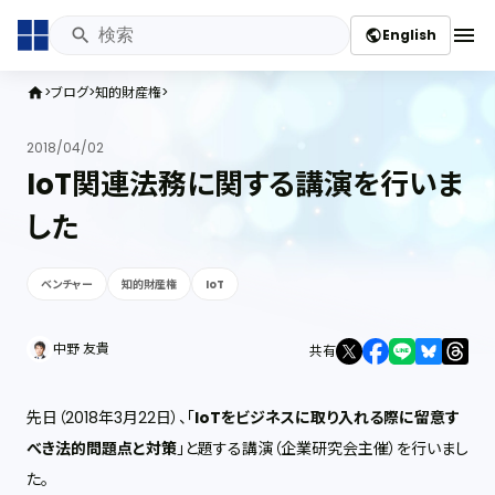
menu
English
public
ブログ
知的財産権
home
2018/04/02
IoT関連法務に関する講演を行いま
した
ベンチャー
知的財産権
IoT
中野 友貴
共有
先日（2018年3月22日）、「
IoTをビジネスに取り入れる際に留意す
べき法的問題点と対策
」と題する講演（企業研究会主催）を行いまし
た。