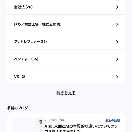
会社法（20）
IPO／株式上場／株式公開（8）
アントレプレナー（19）
ベンチャー（55）
VC（2）
続きを見る
ストックオプション（1）
最新のブログ
最近の話題（122）
2026/08/06
最近の話題
AIに、人間とAIの本質的な違いについてツッ
知財戦略（1）
コミを入れてみました。