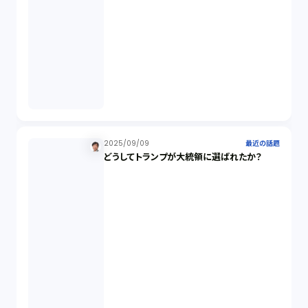
スワップ取引（6）
消費者契約法（5）
説明義務（14）
未公開株（3）
2025/09/09
最近の話題
どうしてトランプが大統領に選ばれたか？
不当勧誘（4）
先物取引（14）
労働者派遣法（1）
競業避止義務（1）