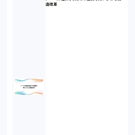
個人情報（4）
造改革
開発契約（2）
民法（3）
民事再生（2）
違法経営義務違反（1）
適合性原則（13）
オプション取引（7）
デリバティブ取引（9）