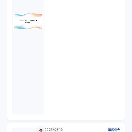
税務（1）
業務委託（1）
ビットコイン（3）
株主代表訴訟（1）
吸収合併（1）
会社設立（4）
新株発行（2）
2025/06/19
取締役会