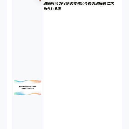
取締役会の役割の変遷と今後の取締役に求
反社会的勢力排除（2）
められる姿
金融商品取引法（20）
新株予約権（1）
不正競争防止法（2）
ベンチャーサポート研究会（2）
起業家支援（1）
FA勉強会（5）
ISO9001（3）