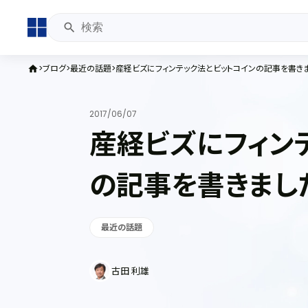
ブログ
最近の話題
産経ビズにフィンテック法とビットコインの記事を書きま
home
2017/06/07
産経ビズにフィン
の記事を書きまし
最近の話題
古田 利雄