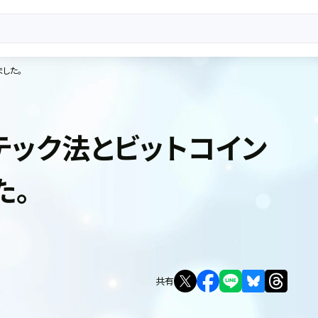
した。
テック法とビットコイン
た。
共有