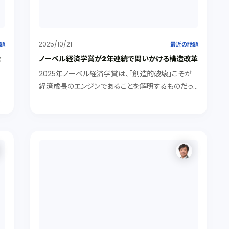
2025/10/21
題
最近の話題
を
ノーベル経済学賞が2年連続で問いかける構造改革
2025年ノーベル経済学賞は、「創造的破壊」こそが
経済成長のエンジンであることを解明するものだっ
し
た。創造的破壊のスパイラルを回す大前提を解明し
き
たのが2024年受賞者（アセモグル教授ら）の「制度
論」です。彼らは、国民の機会と財産権を保障する包
括的制度（インクルーシブ・インスティテューション）
間
がなければ、そもそもイノベーションは起こらないと
主張します。本ブログでは、この二つのノーベル賞の
主張から、なぜ政治の腐敗や世襲、権力の固定化が
経済成長を妨げ、国を衰退させるのか、真の繁栄に必
要な「制度」と「清廉さ」について考えてみました。