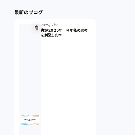
ストックオプション（1）
最新のブログ
最近の話題（122）
2025/12/29
書評２０２５年 今年私の思考
を刺激した本
知財戦略（1）
資本政策（1）
労働契約（4）
知的財産権（11）
IoT（6）