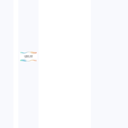
未公開株（3）
不当勧誘（4）
先物取引（14）
労働者派遣法（1）
競業避止義務（1）
税務（1）
業務委託（1）
ビットコイン（3）