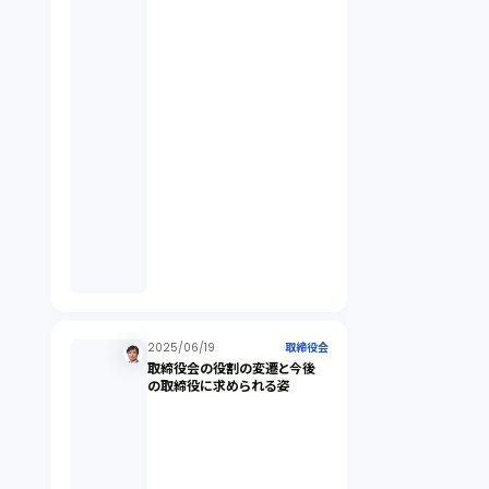
契約（2）
国際取引（1）
意匠法（1）
商標権（1）
発明（1）
発信者情報開示請求（1）
2025/06/19
取締役会
取締役会の役割の変遷と今後
の取締役に求められる姿
株主総会（1）
パーソナルデータ（2）