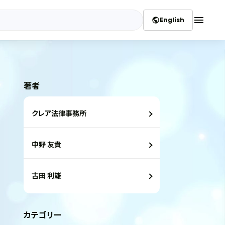
menu
English
public
著者
クレア法律事務所
中野 友貴
古田 利雄
カテゴリー