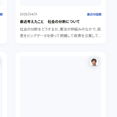
2025/04/11
題
最近の話題
最近考えたこと 社会の分断について
社会の分断をどうするか、憲法の枠組みのなかで、民
プ
意をビッグデータを使って把握して政策を立案して
回
いくなど新たな民主主義への取り組みを考えてみる
だ
べき
紹