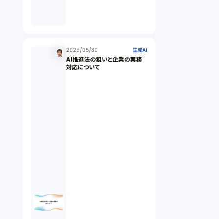
倒産法（1）
業務委託契約（1）
2025/05/30
生成AI
AI推進法の狙いと企業の実務
対応について
セクシュアルハラスメント（1）
個人情報（4）
開発契約（2）
民法（3）
民事再生（2）