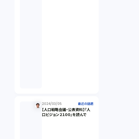
違法経営義務違反（1）
適合性原則（13）
オプション取引（7）
デリバティブ取引（9）
スワップ取引（6）
2024/03/05
消費者契約法（5）
最近の話題
【人口戦略会議・公表資料】『人
口ビジョン２１００』を読んで
説明義務（14）