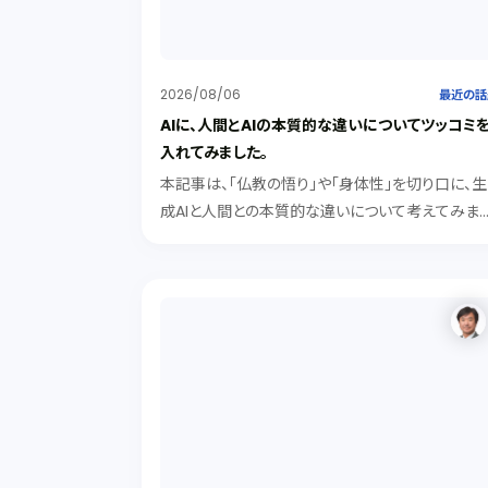
2026/08/06
最近の話
AIに、人間とAIの本質的な違いについてツッコミ
入れてみました。
本記事は、「仏教の悟り」や「身体性」を切り口に、生
成AIと人間との本質的な違いについて考えてみま
た。記号処理型のAIは、知識として「悟り」を解説で
ても、身体的な「実感（クオリア）」を持つことはでき
ないが、「有機的素子や身体性」を得たAIは、実感を
持ち人間に近づく可能性がある。その際にAIが人
を「劣った存在」とみなすでしょうか。