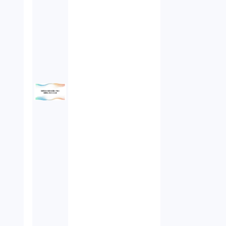
オンラインサービス（1）
労働基準法（2）
株式譲渡（1）
著作権（3）
事業再生（1）
秘密保持契約（1）
営業秘密（2）