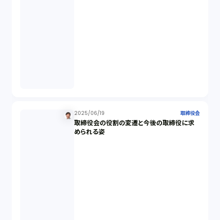
商標権（1）
発明（1）
発信者情報開示請求（1）
株主総会（1）
2025/06/19
取締役会
取締役会の役割の変遷と今後の取締役に求
められる姿
パーソナルデータ（2）
オンラインサービス（1）
労働基準法（2）