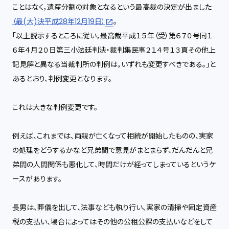
ことはなく，遺産分割の対象となるという最高裁の決定が出ました
（最(大)決平成28年12月19日）
。
「以上説示するところに従い，最高裁平成１５年（受）第６７０号同１
６年４月２０日第三小法廷判決・裁判集民事２１４号１３頁その他上
記見解と異なる当裁判所の判例は，いずれも変更すべきである。」と
あるとおり、判例変更となります。
これは大きな判例変更です。
例えば、これまでは、両親が亡くなって相続が開始したものの、実家
の処理をどうするかなど兄弟間で意見がまとまらず、だんだんと兄
弟間の人間関係も悪化して、時間だけが経ってしまっているというケ
ースがあります。
長男は、葬儀を出して、法事なども執り行い、実家の清掃や固定資産
税の支払い、場合によってはその他の公租公課の支払いなどをして