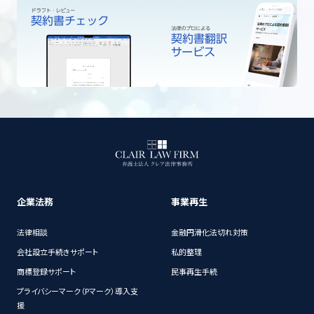
企業法務
事業再生
法律相談
金融円滑化法切れ対策
会社設立手続きサポート
私的整理
商標登録サポート
民事再生手続
プライバシーマーク（Pマーク）導入支
援