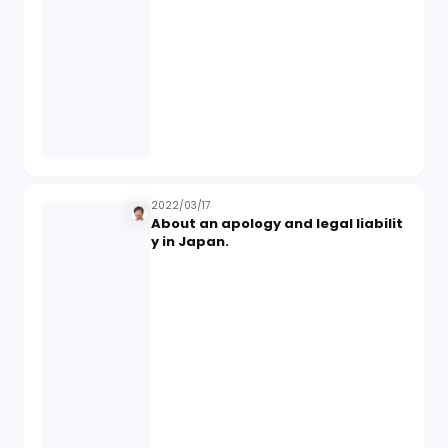
2022/03/17
About an apology and legal liabilit
y in Japan.