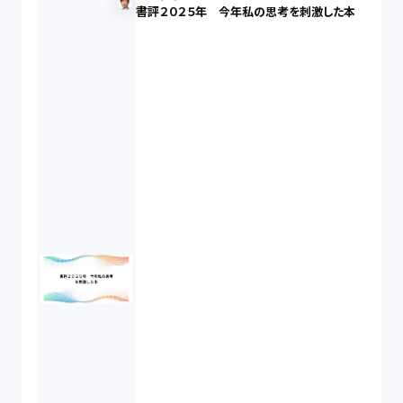
書評２０２５年 今年私の思考を刺激した本
知財戦略（1）
資本政策（1）
労働契約（4）
知的財産権（11）
IoT（6）
契約（2）
国際取引（1）
意匠法（1）