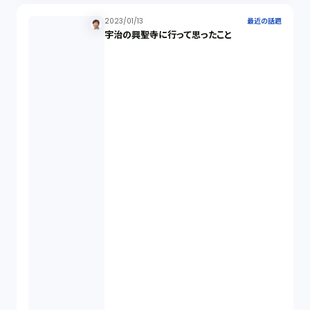
2023/01/13
最近の話題
宇治の興聖寺に行って思ったこと
反社会的勢力排除（2）
金融商品取引法（20）
新株予約権（1）
不正競争防止法（2）
ベンチャーサポート研究会（2）
起業家支援（1）
FA勉強会（5）