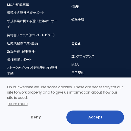
M&A・組織再編
倒産
種類株式発行手続サポート
破産手続
新規事業に関する適法性等のリサー
チ
契約書チェック（ドラフト・レビュー）
Q&A
社内規程の作成・整備
訴訟手続（民事事件）
コンプライアンス
債権回収サポート
M&A
ストックオプション(新株予約権)発行
電子契約
手続
個人情報保護
ベンチャー企業向け顧問弁護士サー
On our website we use some cookies. These are necessary for our
ビス
契約
site to work properly and to give us information about how our
社債発行手続
特許・著作権
site is used.
Learn more
法務デューデリジェンス
会社法
人事労務に関する法律相談
IT
Deny
Accept
個人情報対策セミナー
労働問題
顧問契約
民事再生