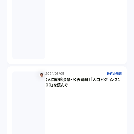
デリバティブ取引（9）
スワップ取引（6）
消費者契約法（5）
説明義務（14）
未公開株（3）
2024/03/05
最近の話題
【人口戦略会議・公表資料】『人口ビジョン２１
００』を読んで
不当勧誘（4）
先物取引（14）
労働者派遣法（1）