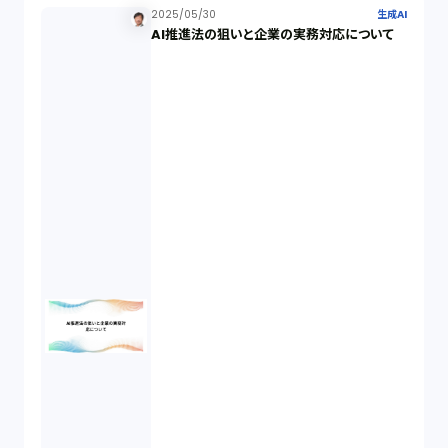
2025/05/30
生成AI
AI推進法の狙いと企業の実務対応について
個人情報（4）
開発契約（2）
民法（3）
民事再生（2）
違法経営義務違反（1）
適合性原則（13）
オプション取引（7）