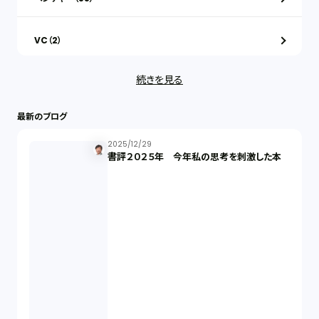
VC（2）
続きを見る
ストックオプション（1）
最新のブログ
最近の話題（122）
2025/12/29
書評２０２５年 今年私の思考を刺激した本
知財戦略（1）
資本政策（1）
労働契約（4）
知的財産権（11）