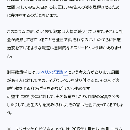
世間、そして被告人自身にも、正しい被告人の姿を理解させるため
に弁護をするのだと思います。
このコラムに書いたとおり、犯罪は大幅に減少しています。それは、社
会が成熟してきていることを証左です。それなのに、いたずらに体感
治安を下げるような報道は意図的なミスリードというほかありませ
ん。
刑事政策学には、
ラベリング理論
という考え方があります。
周囲
がある人に対してネガティブなラベルを貼り付けると、その人は逸
脱行動をとる（とらざるを得ない）というものです。
可塑性に富む少年に対して、実名報道をしたり、風貌の写真を公表
したりして、更生の芽を摘み取れば、その害は社会に戻ってくるでしょ
う。
※ フジサンケイ ビジネス アイには、2015年１月から、毎月、コラム