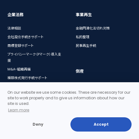
企業法務
事業再生
法律相談
金融円滑化法切れ対策
会社設立手続きサポート
私的整理
商標登録サポート
民事再生手続
プライバシーマーク（Pマーク）導入支
援
M&A・組織再編
倒産
種類株式発行手続サポート
破産手続
新規事業に関する適法性等のリサー
On our website we use some cookies. These are necessary for our
チ
site to work properly and to give us information about how our
契約書チェック（ドラフト・レビュー）
site is used.
Learn more
Q&A
社内規程の作成・整備
訴訟手続（民事事件）
コンプライアンス
Deny
Accept
債権回収サポート
M&A
ストックオプション(新株予約権)発行