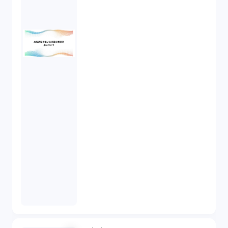
違法経営義務違反（1）
適合性原則（13）
オプション取引（7）
デリバティブ取引（9）
スワップ取引（6）
消費者契約法（5）
説明義務（14）
未公開株（3）