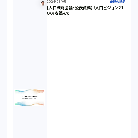
2024/03/05
最近の話題
【人口戦略会議・公表資料】『人口ビジョン２１
００』を読んで
不当勧誘（4）
先物取引（14）
労働者派遣法（1）
競業避止義務（1）
税務（1）
業務委託（1）
ビットコイン（3）