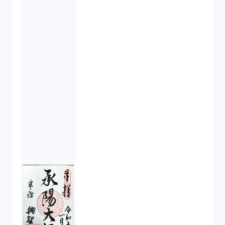
ベンチャーサポート研究会（2）
起業家支援（1）
FA勉強会（5）
ISO9001（3）
講演（2）
IPO（2）
生成AI（1）