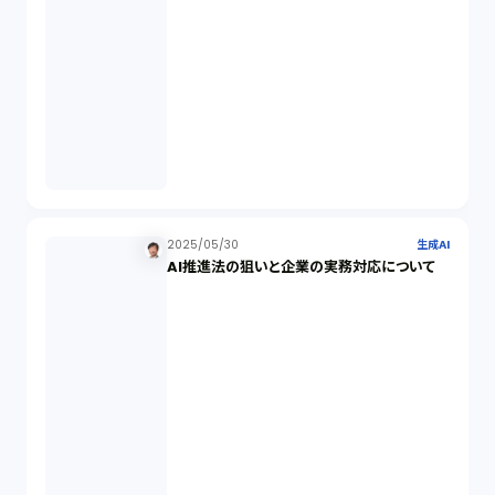
営業秘密（2）
倒産法（1）
業務委託契約（1）
セクシュアルハラスメント（1）
2025/05/30
生成AI
AI推進法の狙いと企業の実務対応について
個人情報（4）
開発契約（2）
民法（3）
民事再生（2）