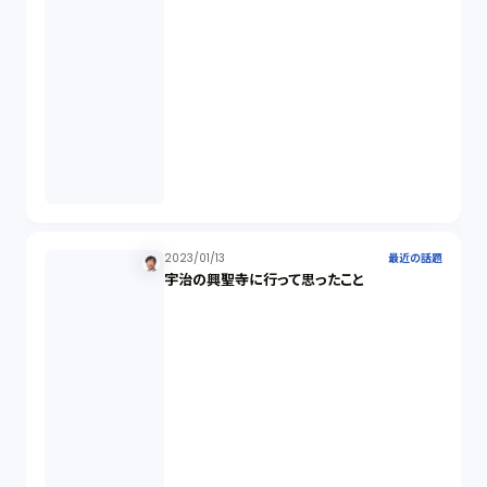
株主代表訴訟（1）
吸収合併（1）
会社設立（4）
新株発行（2）
2023/01/13
最近の話題
宇治の興聖寺に行って思ったこと
反社会的勢力排除（2）
金融商品取引法（20）
新株予約権（1）
不正競争防止法（2）