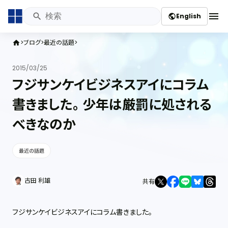
menu
English
public
ブログ
最近の話題
home
2015/03/25
フジサンケイビジネスアイにコラム
書きました。 少年は厳罰に処される
べきなのか
最近の話題
古田 利雄
共有
フジサンケイビジネスアイにコラム書きました。