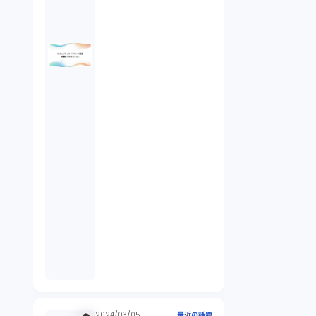
倒産法（1）
業務委託契約（1）
セクシュアルハラスメント（1）
個人情報（4）
開発契約（2）
民法（3）
民事再生（2）
2024/03/05
最近の話題