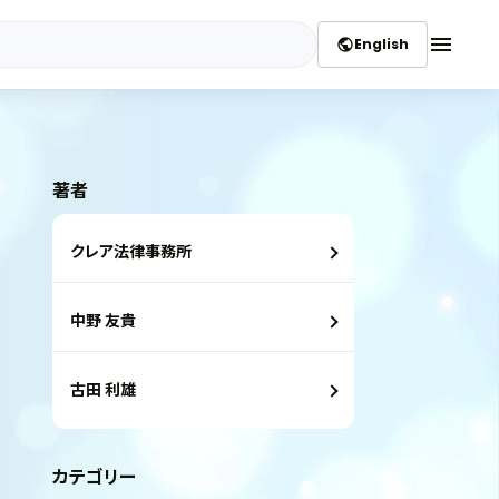
menu
English
public
著者
クレア法律事務所
中野 友貴
古田 利雄
カテゴリー