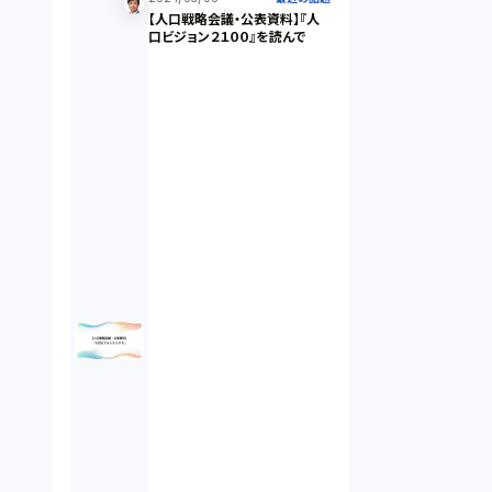
【人口戦略会議・公表資料】『人
違法経営義務違反（1）
口ビジョン２１００』を読んで
適合性原則（13）
オプション取引（7）
デリバティブ取引（9）
スワップ取引（6）
消費者契約法（5）
説明義務（14）