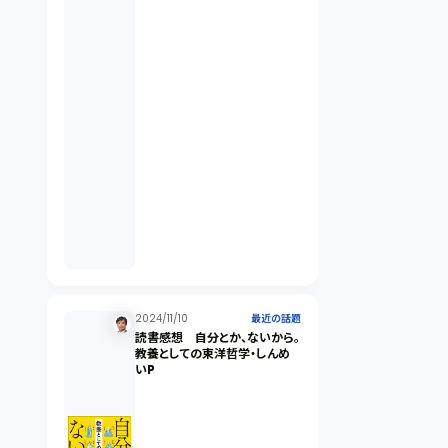
契約（2）
国際取引（1）
意匠法（1）
商標権（1）
発明（1）
発信者情報開示請求（1）
2024/11/10
最近の話題
読書感想 自分とか、ないから。
教養としての東洋哲学・しんめ
いP
株主総会（1）
パーソナルデータ（2）