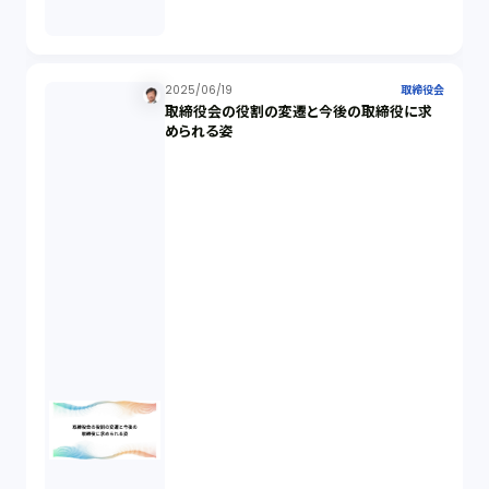
新株発行（2）
2025/06/19
取締役会
取締役会の役割の変遷と今後の取締役に求
反社会的勢力排除（2）
められる姿
金融商品取引法（20）
新株予約権（1）
不正競争防止法（2）
ベンチャーサポート研究会（2）
起業家支援（1）