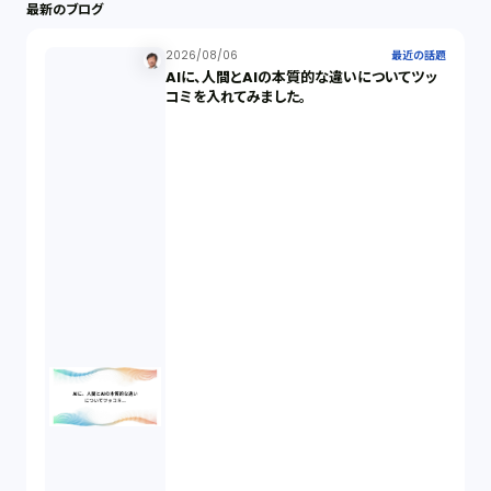
最新のブログ
最近の話題（122）
2026/08/06
最近の話題
AIに、人間とAIの本質的な違いについてツッ
知財戦略（1）
コミを入れてみました。
資本政策（1）
労働契約（4）
知的財産権（11）
IoT（6）
契約（2）
国際取引（1）