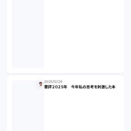
意匠法（1）
商標権（1）
発明（1）
発信者情報開示請求（1）
株主総会（1）
2025/12/29
書評２０２５年 今年私の思考を刺激した本
パーソナルデータ（2）
オンラインサービス（1）