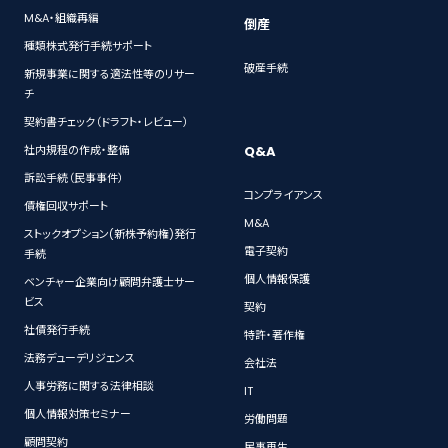
M&A・組織再編
倒産
種類株式発行手続サポート
破産手続
新規事業に関する適法性等のリサー
チ
契約書チェック（ドラフト・レビュー）
Q&A
社内規程の作成・整備
訴訟手続（民事事件）
コンプライアンス
債権回収サポート
M&A
ストックオプション(新株予約権)発行
電子契約
手続
個人情報保護
ベンチャー企業向け顧問弁護士サー
ビス
契約
社債発行手続
特許・著作権
法務デューデリジェンス
会社法
人事労務に関する法律相談
IT
個人情報対策セミナー
労働問題
顧問契約
民事再生