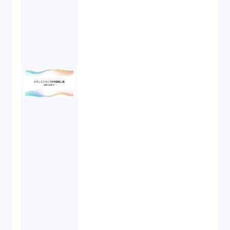
労働者派遣法（1）
競業避止義務（1）
税務（1）
業務委託（1）
ビットコイン（3）
株主代表訴訟（1）
吸収合併（1）
会社設立（4）