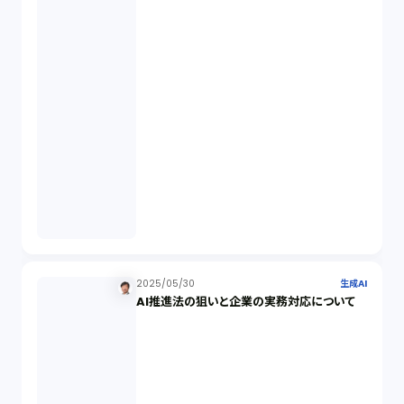
FA勉強会（5）
ISO9001（3）
講演（2）
IPO（2）
生成AI（1）
取締役会（1）
2025/05/30
生成AI
AI推進法の狙いと企業の実務対応について