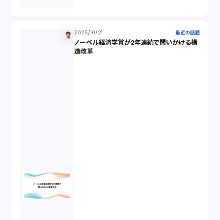
セクシュアルハラスメント（1）
2025/10/21
最近の話題
ノーベル経済学賞が2年連続で問いかける構
個人情報（4）
造改革
開発契約（2）
民法（3）
民事再生（2）
違法経営義務違反（1）
適合性原則（13）
オプション取引（7）