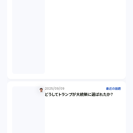
デリバティブ取引（9）
スワップ取引（6）
消費者契約法（5）
説明義務（14）
未公開株（3）
2025/09/09
最近の話題
どうしてトランプが大統領に選ばれたか？
不当勧誘（4）
先物取引（14）