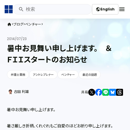
menu
English
public
ブログ
ベンチャー
home
2014/07/23
暑中お見舞い申し上げます。 ＆
ＦＩＩスタートのお知らせ
弁護士業務
アントレプレナー
ベンチャー
最近の話題
古田 利雄
共有
暑中お見舞い申し上げます。
暑さ厳しき折柄、くれぐれもご自愛のほどお祈り申し上げます。