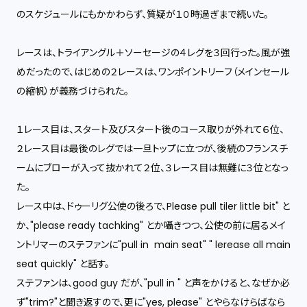
のスケジュールにもかかわらず、質疑が１０時過ぎまで続いた。
レースは、トライアングル＋ソーセージの４レグを３回行った。風が強
めだったので、はじめの２レースは、
ワンポイントリーフ（メインセール
の縮帆）が義務づけられた。
１レース目は、スタート及びスタート後のコース取りが外れて６位、
２レース目は最後のレグでは一旦トップに立つが、後続のフランスチ
ームにブローが入って抜かれて２位、３レース目は無難に３位となっ
た。
レース中は、ドゥーリグ公使の後ろで、Please pull tiler little bit" と
か、"please ready tachking" とか囁きつつ、公使の前に居るメイ
ントリマーのステファンに"pull in main seat" " lerease all main
seat quickly" と話す。
ステファンは、good guy だが、"pull in " と声をかけると、なぜか必
ず"trim?"と聞き返すので、更に"yes, please" とやらなけらばなら