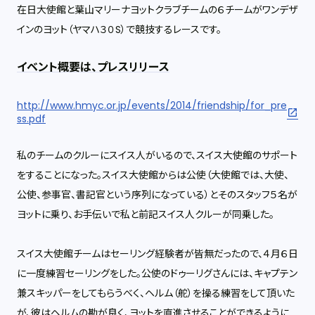
在日大使館と葉山マリーナヨットクラブチームの６チームがワンデザ
インのヨット（ヤマハ３０S）で競技するレースです。
イベント概要は、プレスリリース
http://www.hmyc.or.jp/events/2014/friendship/for_pre
ss.pdf
私のチームのクルーにスイス人がいるので、スイス大使館のサポート
をすることになった。スイス大使館からは公使（大使館では、大使、
公使、参事官、書記官という序列になっている）とそのスタッフ５名が
ヨットに乗り、お手伝いで私と前記スイス人クルーが同乗した。
スイス大使館チームはセーリング経験者が皆無だったので、４月６日
に一度練習セーリングをした。公使のドゥーリグさんには、キャプテン
兼スキッパーをしてもらうべく、ヘルム（舵）を操る練習をして頂いた
が、彼はヘルムの勘が良く、ヨットを直進させることができるように