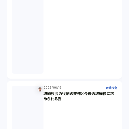
国際取引（1）
意匠法（1）
商標権（1）
発明（1）
発信者情報開示請求（1）
株主総会（1）
2025/06/19
取締役会
取締役会の役割の変遷と今後の取締役に求
められる姿
パーソナルデータ（2）
オンラインサービス（1）