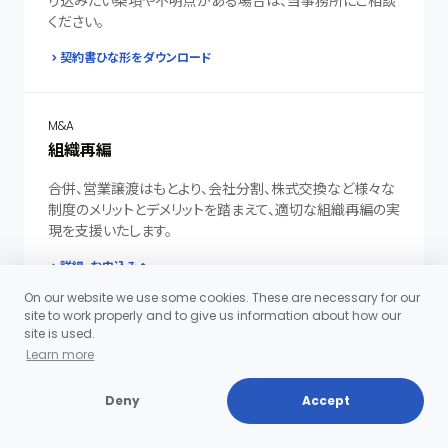
り込みたい条項や不明点がある場合は、当事務所にご相談
ください。
契約書ひな形をダウンロード
M&A
組織再編
合併、営業譲渡はもとより、会社分割、株式交換など様々な
制度のメリットとデメリットを踏まえて、適切な組織再編の実
現を支援いたします。
詳細・お申込みへ
On our website we use some cookies. These are necessary for our
site to work properly and to give us information about how our
site is used.
継続的にサービスをご提供します
Learn more
顧問契約
日常の法律相談等の積み重ねに基づいて、顧問先様のビジ
Deny
Accept
ネスへの理解があるため、短期間で適切なアドバイスを提
供することができます。