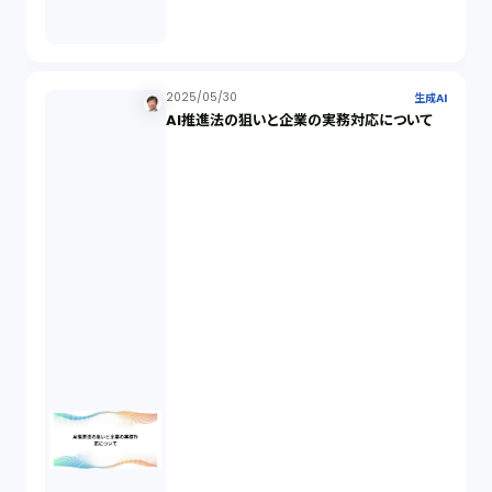
セクシュアルハラスメント（1）
2025/05/30
生成AI
AI推進法の狙いと企業の実務対応について
個人情報（4）
開発契約（2）
民法（3）
民事再生（2）
違法経営義務違反（1）
適合性原則（13）