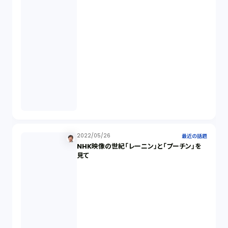
FA勉強会（5）
ISO9001（3）
講演（2）
IPO（2）
2022/05/26
最近の話題
生成AI（1）
NHK映像の世紀「レーニン」と「プーチン」を
見て
取締役会（1）