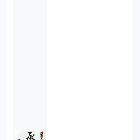
労働者派遣法（1）
競業避止義務（1）
税務（1）
業務委託（1）
ビットコイン（3）
株主代表訴訟（1）
吸収合併（1）