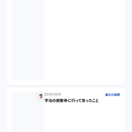
オプション取引（7）
デリバティブ取引（9）
スワップ取引（6）
消費者契約法（5）
説明義務（14）
未公開株（3）
2023/01/13
最近の話題
宇治の興聖寺に行って思ったこと
不当勧誘（4）
先物取引（14）