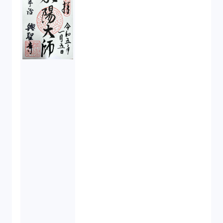
会社設立（4）
新株発行（2）
反社会的勢力排除（2）
金融商品取引法（20）
新株予約権（1）
不正競争防止法（2）
ベンチャーサポート研究会（2）
起業家支援（1）