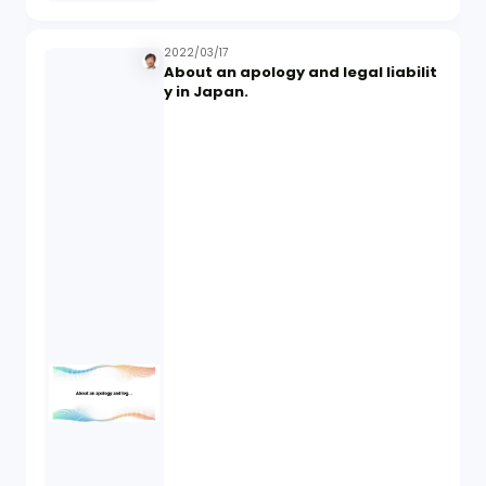
2022/03/17
About an apology and legal liabilit
y in Japan.