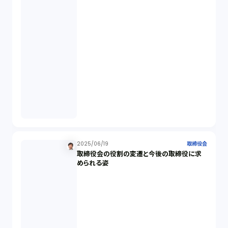
ビットコイン（3）
株主代表訴訟（1）
吸収合併（1）
会社設立（4）
新株発行（2）
2025/06/19
取締役会
取締役会の役割の変遷と今後の取締役に求
反社会的勢力排除（2）
められる姿
金融商品取引法（20）
新株予約権（1）