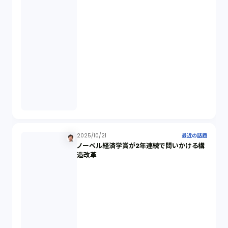
営業秘密（2）
倒産法（1）
業務委託契約（1）
セクシュアルハラスメント（1）
2025/10/21
最近の話題
ノーベル経済学賞が2年連続で問いかける構
個人情報（4）
造改革
開発契約（2）
民法（3）