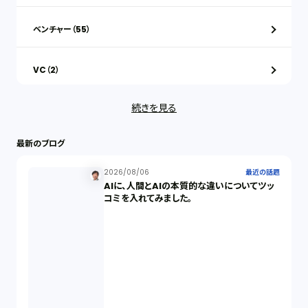
ベンチャー（55）
VC（2）
続きを見る
ストックオプション（1）
最新のブログ
最近の話題（122）
2026/08/06
最近の話題
AIに、人間とAIの本質的な違いについてツッ
知財戦略（1）
コミを入れてみました。
資本政策（1）
労働契約（4）