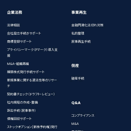
企業法務
事業再生
法律相談
金融円滑化法切れ対策
会社設立手続きサポート
私的整理
商標登録サポート
民事再生手続
プライバシーマーク（Pマーク）導入支
援
M&A・組織再編
倒産
種類株式発行手続サポート
破産手続
新規事業に関する適法性等のリサー
チ
契約書チェック（ドラフト・レビュー）
Q&A
社内規程の作成・整備
訴訟手続（民事事件）
コンプライアンス
債権回収サポート
M&A
ストックオプション(新株予約権)発行