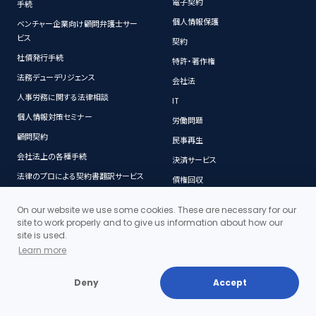
電子契約
手続
個人情報保護
ベンチャー企業向け顧問弁護士サー
ビス
契約
社債発行手続
特許・著作権
法務デューデリジェンス
会社法
人事労務に関する法律相談
IT
個人情報対策セミナー
労働問題
顧問契約
民事再生
会社法上の各種手続
決済サービス
法律のプロによる契約書翻訳サービス
債権回収
経営革新等支援機関（認定支援機関）
On our website we use some cookies. These are necessary for our
site to work properly and to give us information about how our
site is used.
コンテンツ
契約書
Learn more
当事務所の料金体系の特徴
契約書ダウンロード
Deny
Accept
成功する売掛金回収のポイント
契約書作成の基本的注意点
トラブルになる前に
契約書を作成する際の基礎知識