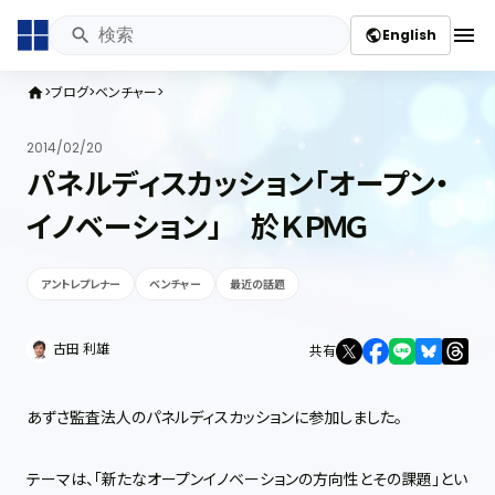
menu
English
public
ブログ
ベンチャー
home
2014/02/20
パネルディスカッション「オープン・
イノベーション」 於ＫＰＭＧ
アントレプレナー
ベンチャー
最近の話題
古田 利雄
共有
あずさ監査法人のパネルディスカッションに参加しました。
テーマは、「新たなオープンイノベーションの方向性とその課題」とい