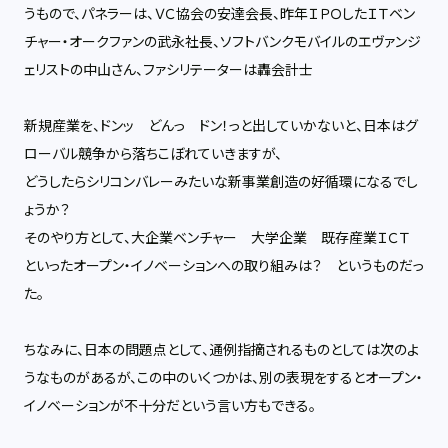
うもので、パネラーは、ＶＣ協会の安達会長、昨年ＩＰＯしたＩＴベン
チャー・オークファンの武永社長、ソフトバンクモバイルのエヴァンジ
ェリストの中山さん、ファシリテーターは轟会計士
新規産業を、ドンッ どんっ ドン！っと出していかないと、日本はグ
ローバル競争から落ちこぼれていきますが、
どうしたらシリコンバレーみたいな新事業創造の好循環になるでし
ょうか？
そのやり方として、大企業ベンチャー 大学企業 既存産業ＩＣＴ
といったオープン・イノベーションへの取り組みは？ というものだっ
た。
ちなみに、日本の問題点として、通例指摘されるものとしては次のよ
うなものがあるが、この中のいくつかは、別の表現をするとオープン・
イノベーションが不十分だという言い方もできる。