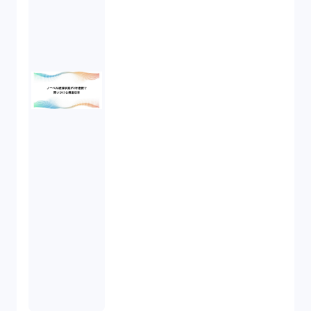
民事再生（2）
違法経営義務違反（1）
適合性原則（13）
オプション取引（7）
デリバティブ取引（9）
スワップ取引（6）
消費者契約法（5）
説明義務（14）