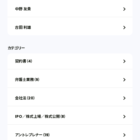
中野 友貴
古田 利雄
カテゴリー
契約書（4）
弁護士業務（9）
会社法（20）
IPO／株式上場／株式公開（8）
アントレプレナー（19）