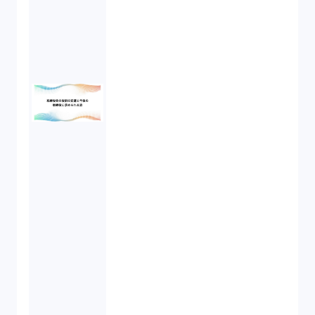
不正競争防止法（2）
ベンチャーサポート研究会（2）
起業家支援（1）
FA勉強会（5）
ISO9001（3）
講演（2）
IPO（2）
生成AI（1）