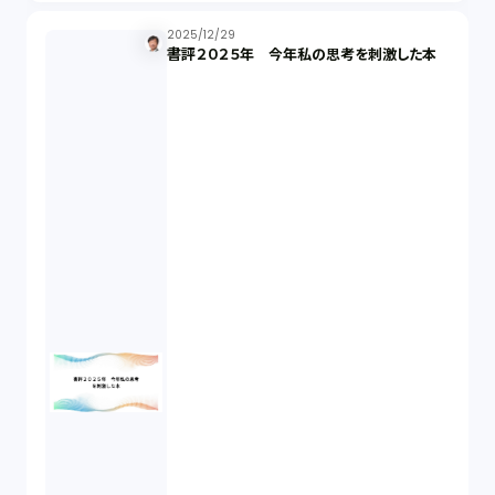
株主総会（1）
2025/12/29
書評２０２５年 今年私の思考を刺激した本
パーソナルデータ（2）
オンラインサービス（1）
労働基準法（2）
株式譲渡（1）
著作権（3）
事業再生（1）
秘密保持契約（1）