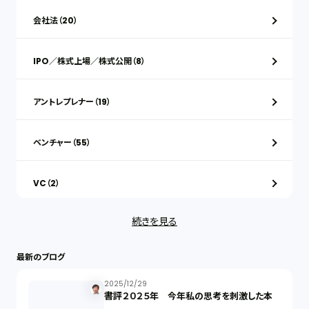
会社法（20）
IPO／株式上場／株式公開（8）
アントレプレナー（19）
ベンチャー（55）
VC（2）
続きを見る
ストックオプション（1）
最新のブログ
最近の話題（121）
2025/12/29
書評２０２５年 今年私の思考を刺激した本
知財戦略（1）