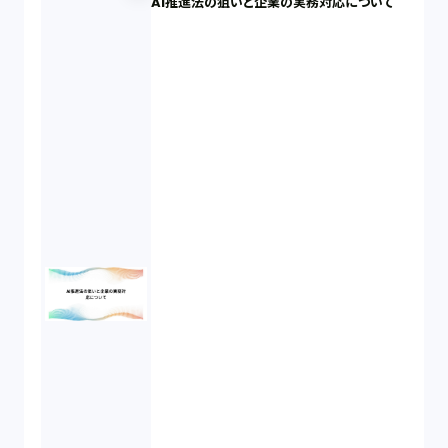
AI推進法の狙いと企業の実務対応について
個人情報（4）
開発契約（2）
民法（3）
民事再生（2）
違法経営義務違反（1）
適合性原則（13）
オプション取引（7）
デリバティブ取引（9）