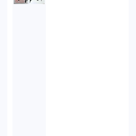
反社会的勢力排除（2）
金融商品取引法（20）
新株予約権（1）
不正競争防止法（2）
ベンチャーサポート研究会（2）
起業家支援（1）
FA勉強会（5）
ISO9001（3）