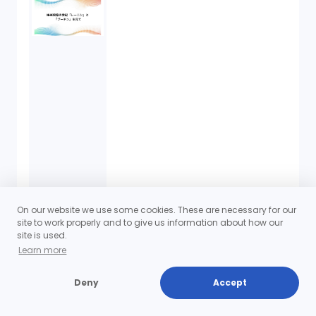
On our website we use some cookies. These are necessary for our
site to work properly and to give us information about how our
site is used.
Learn more
2022/03/17
Deny
Accept
About an apology and legal liabilit
y in Japan.