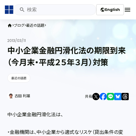
menu
English
public
ブログ
最近の話題
home
2013/03/11
中小企業金融円滑化法の期限到来
（今月末・平成２５年３月）対策
最近の話題
古田 利雄
共有
中小企業金融円滑化法は、
・金融機関は、中小企業から適式なリスケ（貸出条件の変