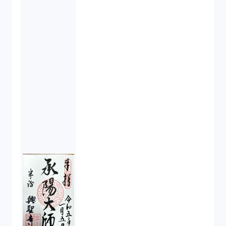
税務（1）
業務委託（1）
ビットコイン（3）
株主代表訴訟（1）
吸収合併（1）
会社設立（4）
新株発行（2）