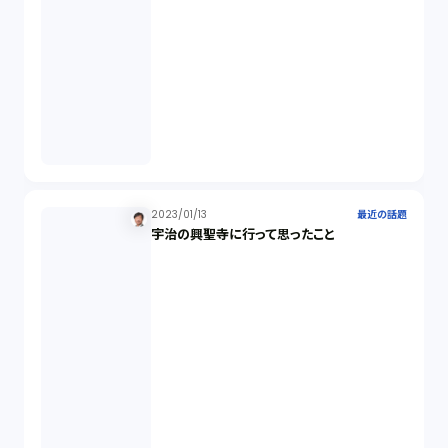
スワップ取引（6）
消費者契約法（5）
説明義務（14）
未公開株（3）
2023/01/13
最近の話題
宇治の興聖寺に行って思ったこと
不当勧誘（4）
先物取引（14）
労働者派遣法（1）
競業避止義務（1）