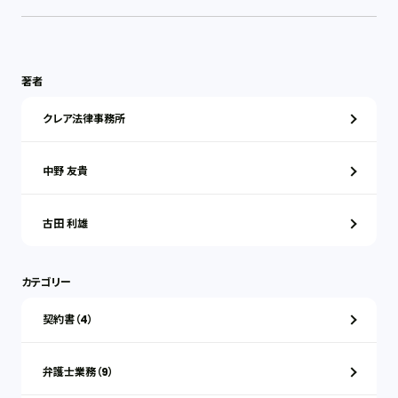
著者
クレア法律事務所
中野 友貴
古田 利雄
カテゴリー
契約書（4）
弁護士業務（9）