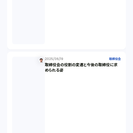
商標権（1）
発明（1）
発信者情報開示請求（1）
株主総会（1）
2025/06/19
取締役会
取締役会の役割の変遷と今後の取締役に求
められる姿
パーソナルデータ（2）
オンラインサービス（1）
労働基準法（2）
株式譲渡（1）